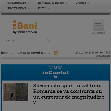
stirileprotv.ro
Romania, te iubesc
Vremea
PROTV NEWS
VOYO
ibani
lumea in contul tau
22 aprilie 2013 08:40 / 333
vizualizari
Specialistii spun in cat timp
Romania se va confrunta cu
un cutremur de magnitudine
7