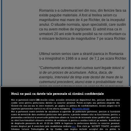
Romania s-a cutremurat ieri din nou, din fericire fara sa
existe pagube materiale. A fost al treilea seism cu
magnitudine mai mare de 4 pe Richter, de la inceputul
anului. O situatie normala, spun specialistii, care sustin
ca nu avem motive de ingrijorare. Ei admit insa ca in
urmatorii 20 ani este foarte posibil sa ne confruntam cu
o miscare tectonica de magnitudine 7 pe scara Richter.
Ultimul seism serios care a stranit panica in Romania
s-a inregistrat in 1986 si a avut de 7,1 pe scara Richter.
"
Cutremurele acestea mari cumva sunt legate totusi si
si de un proces de acumulare. Adica, daca, de
exemplu, intervalul de timp este destul de mare de la
cutremurul precedent, atunci este o probabilitate mai
mare ca acel cutremur care va veni sa fie si mai mare
ca magnitudine. In urmatorii 10 ani, 10-20 de ani m-as
Nouă ne pasă ca datele tale personale să rămână confidențiale
astepta sa apara un cutremur de 7
", a spus Mircea
Radulian, director stiintific al Institutului pentru Fizica
Noi și partenerii noștri
201
stocăm și/sau accesăm informații pe dispozitivul dvs., precum identificatorii
cookie unici pentru prelucrarea datelor cu caracter personal. Puteți accepta sau gestiona alegerile dvs.
Pamantului, informeaza
StirileProTv
.
făcând clic mai jos sau în orice moment, pe pagina cu politica de confidențialitate. Aceste alegeri vor fi
raportate partenerilor noștri și nu vă vor afecta navigarea.
Mai multe detalii
Noi si partenerii nostri (retelele de socializare si agentiile de publicitate partenere, precum si furnizorii
Astfel de miscari tectonice se produc de cel mult doua
nostri de servicii de date analitice) prelucram date pentru a permite website-ului sa functioneze, pentru a
personaliza continutul si anunturile publicitare afisate in functie de interesele si/sau profilul dvs., pentru a
ori intr-o suta de ani.
va oferi functionalitati aferente retelelor de socializare si pentru a analiza traficul pe website. Beneficiati
de drepturile prevazute de art. 15-22 din GDPR in legatura cu prelucrarea datelor cu caracter personal.
Aceste drepturi pot fi exercitate prin modalitatea indicata
aici
. Prin click pe “ACCEPT TOATE”, acceptati
folosirea tuturor Tehnologiilor de tip Cookie, care implica inclusiv acceptul dvs. cu privire la