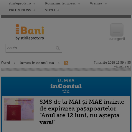
stirileprotv.ro
Romania, te iubesc
Vremea
PROTV NEWS
VOYO
ibani
lumea in contul tau
7 martie 2018 13:59 / 55
vizualizari
SMS de la MAI și MAE înainte
de expirarea pașapoartelor:
”Anul are 12 luni, nu aștepta
vara!”