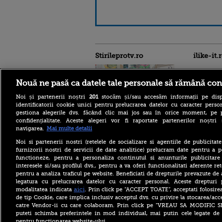
Stirileprotv.ro
ilike-it.
Nouă ne pasă ca datele tale personale să rămână con
Noi și partenerii noștri
201
stocăm și/sau accesăm informații pe disp
identificatorii cookie unici pentru prelucrarea datelor cu caracter person
gestiona alegerile dvs. făcând clic mai jos sau în orice moment, pe 
confidențialitate. Aceste alegeri vor fi raportate partenerilor noștr
De unde au tăiat românii
navigarea.
Mai multe detalii
după valurile de scumpiri.
De jumătate de an pun tot
Noi si partenerii nostri (retelele de socializare si agentiile de publicita
mai puține produse în coșul
furnizorii nostri de servicii de date analitice) prelucram date pentru a p
de cumpărături
functioneze, pentru a personaliza continutul si anunturile publicitare
Cu ce era încărcat avionul
interesele si/sau profilul dvs., pentru a va oferi functionalitati aferente ret
cargo ucrainean Antonov
pentru a analiza traficul pe website. Beneficiati de drepturile prevazute de
lângă care s-a găsit o dronă
legatura cu prelucrarea datelor cu caracter personal. Aceste drepturi 
cu bombă pe aeroportul din
aici
modalitatea indicata
. Prin click pe “ACCEPT TOATE”, acceptati folosire
Leipzig
de tip Cookie, care implica inclusiv acceptul dvs. cu privire la stocarea/acc
România, Bulgaria şi Spania
catre Vendor-ii cu care colaboram. Prin click pe “VREAU SA MODIFIC 
fac front comun în NATO.
puteti schimba preferintele in mod individual, mai putin cele legate de 
Noi misiuni de poliţie
pentru functionarea website-ului.