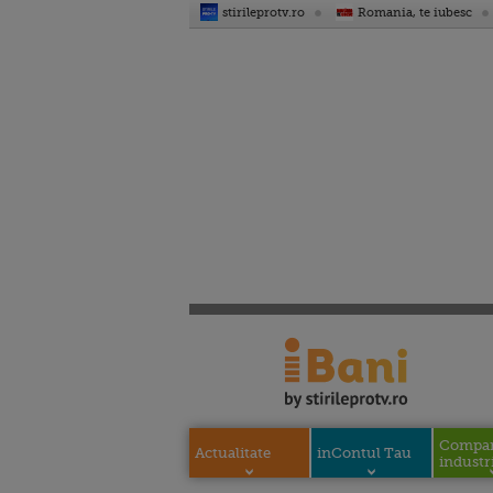
stirileprotv.ro
Romania, te iubesc
Compani
Actualitate
inContul Tau
industri