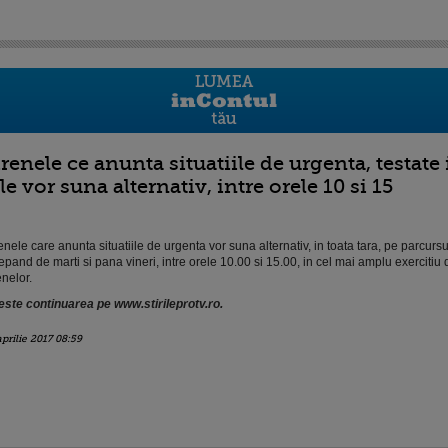
irenele ce anunta situatiile de urgenta, testate 
le vor suna alternativ, intre orele 10 si 15
enele care anunta situatiile de urgenta vor suna alternativ, in toata tara, pe parcursul
epand de marti si pana vineri, intre orele 10.00 si 15.00, in cel mai amplu exercitiu 
enelor.
este continuarea pe www.stirileprotv.ro.
aprilie 2017 08:59