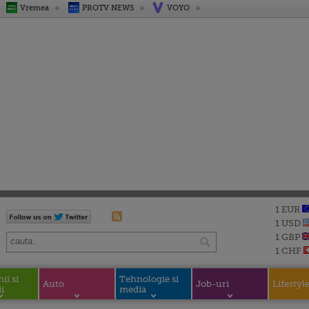
Vremea
PROTV NEWS
VOYO
1 EUR
1 USD
1 GBP
1 CHF
i si
Tehnologie si
Auto
Job-uri
Lifestyl
i
media