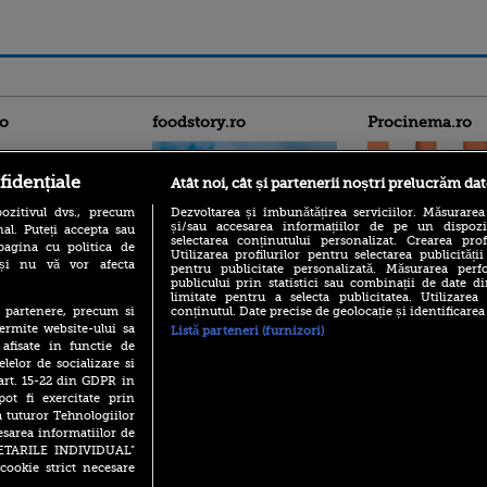
ro
foodstory.ro
Procinema.ro
fidențiale
Atât noi, cât și partenerii noștri prelucrăm dat
ozitivul dvs., precum
Dezvoltarea și îmbunătățirea serviciilor. Măsurarea
și/sau accesarea informațiilor de pe un dispoziti
al. Puteți accepta sau
selectarea conținutului personalizat. Crearea prof
pagina cu politica de
Utilizarea profilurilor pentru selectarea publicității
i și nu vă vor afecta
pentru publicitate personalizată. Măsurarea perfo
(P) Descoperă Lumea
publicului prin statistici sau combinații de date di
Emoții intense pe
Evenimentelor din România
limitate pentru a selecta publicitatea. Utilizarea
Sebastian Stan! Iub
cu Transilvania Events!
conținutul. Date precise de geolocație și identificarea
te partenere, precum si
Annabelle, l-a făcu
ermite website-ului sa
Listă parteneri (furnizori)
(P) Raku, gaming intens și o
Din 14 septembrie
 afisate in functie de
pauză binemeritată cu...
Popescu revine în 
elelor de socializare si
pizza Guseppe
principal la Pro T
 art. 15-22 din GDPR in
(P) Poți folosi bonurile de
pot fi exercitate prin
La 88 de ani și du
masă pentru a comanda
a tuturor Tehnologiilor
carieră fabuloasă î
mâncare acasă? Lista
Anthony Hopkins 
esarea informatiilor de
aplicațiilor care le acceptă
lansează oficial î
SETARILE INDIVIDUAL”
cookie strict necesare