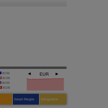
EUR
RON
RON
RON
RON
e
Smart People
Infografice