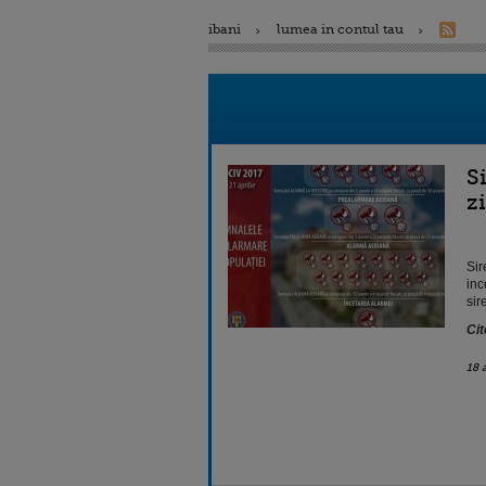
ibani
lumea in contul tau
S
zi
Sir
inc
sir
Cit
18 