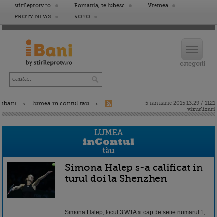
stirileprotv.ro
Romania, te iubesc
Vremea
PROTV NEWS
VOYO
ibani
lumea in contul tau
5 ianuarie 2015 13:29 / 1121
vizualizari
Simona Halep s-a calificat in
turul doi la Shenzhen
Simona Halep, locul 3 WTA si cap de serie numarul 1,