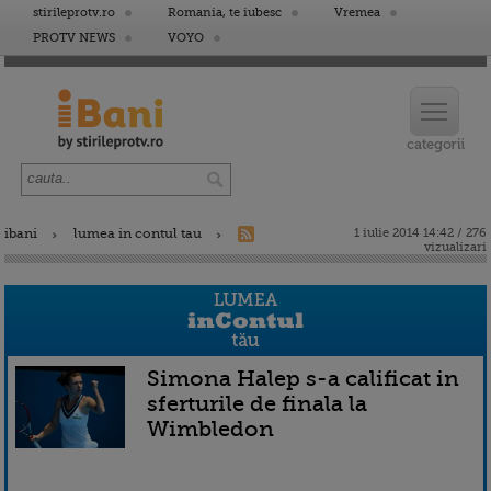
stirileprotv.ro
Romania, te iubesc
Vremea
PROTV NEWS
VOYO
ibani
lumea in contul tau
1 iulie 2014 14:42 / 276
vizualizari
Simona Halep s-a calificat in
sferturile de finala la
Wimbledon