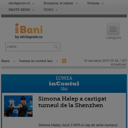
stirileprotv.ro
Romania, te iubesc
Vremea
PROTV NEWS
VOYO
ibani
lumea in contul tau
10 ianuarie 2015 09:26 / 107
vizualizari
Simona Halep a castigat
turneul de la Shenzhen
Simona Halep, locul 3 WTA si cap de serie numarul