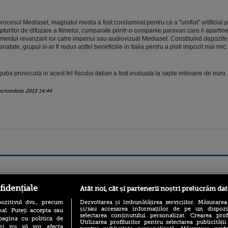
procesul Mediaset, magnatul media a fost condamnat pentru ca a "umflat" artificial p
pturilor de difuzare a filmelor, cumparate printr-o companie paravan care ii apartine
entul revanzarii lor catre imperiul sau audiovizual Mediaset. Constituind depozite 
ainatate, grupul si-ar fi redus astfel beneficiile in Italia pentru a plati impozit mai mic.
uba provocata in acest fel fiscului italian a fost evaluata la sapte milioane de euro.
octombrie 2013 14:44
ro
foodstory.ro
Procinema.ro
fidențiale
Atât noi, cât și partenerii noștri prelucrăm dat
ozitivul dvs., precum
Dezvoltarea și îmbunătățirea serviciilor. Măsurarea
și/sau accesarea informațiilor de pe un dispoziti
al. Puteți accepta sau
selectarea conținutului personalizat. Crearea prof
pagina cu politica de
Utilizarea profilurilor pentru selectarea publicității
i și nu vă vor afecta