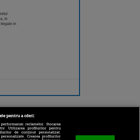
retul
a, in
ilegale in
Sport.ro
ele pentru a oferi:
 performanței reclamelor. Stocarea
v. Utilizarea profilurilor pentru
ilurilor de conținut personalizat.
 personalizate. Crearea profilurilor