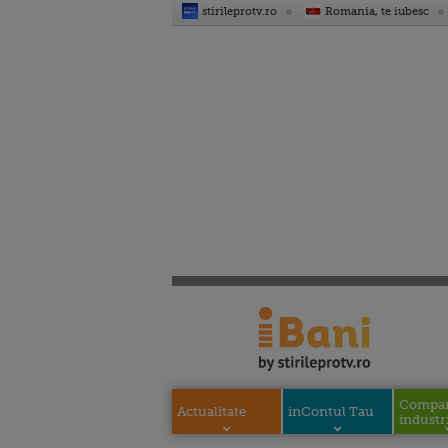
stirileprotv.ro
Romania, te iubesc
Compani
Actualitate
inContul Tau
industri