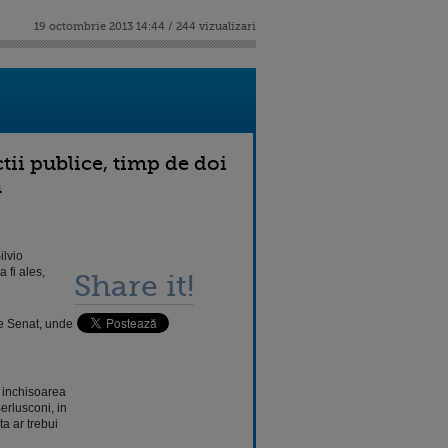
19 octombrie 2013 14:44 / 244 vizualizari
tii publice, timp de doi
a
ilvio
 fi ales,
Share it!
de Senat, unde
 inchisoarea
erlusconi, in
a ar trebui