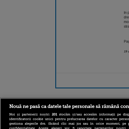
In 
dre
mom
str
Pag
19 
Stirileprotv.ro
ilike-it.
Nouă ne pasă ca datele tale personale să rămână con
Noi și partenerii noștri
201
stocăm și/sau accesăm informații pe disp
identificatorii cookie unici pentru prelucrarea datelor cu caracter person
gestiona alegerile dvs. făcând clic mai jos sau în orice moment, pe 
confidențialitate. Aceste alegeri vor fi raportate partenerilor noștr