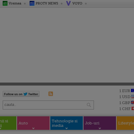
Vremea
PROTV NEWS
VOYO
1 EUR
1 USD
1 GBP
1 CHF
i si
Tehnologie si
Auto
Job-uri
Lifestyl
i
media