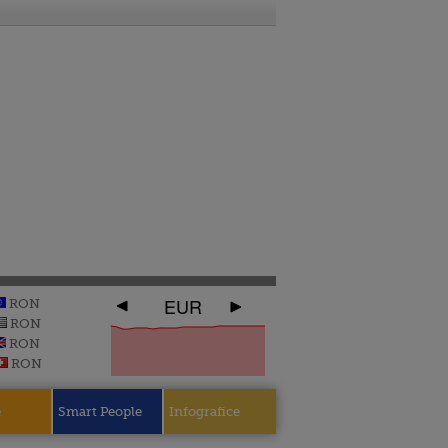
EUR
RON
RON
RON
RON
e
Smart People
Infografice