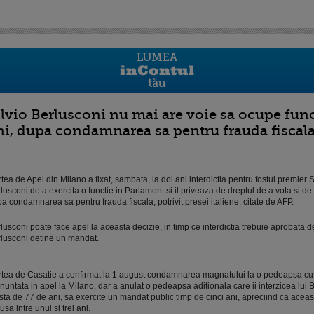
ilvio Berlusconi nu mai are voie sa ocupe func
ni, dupa condamnarea sa pentru frauda fiscal
tea de Apel din Milano a fixat, sambata, la doi ani interdictia pentru fostul premier S
lusconi de a exercita o functie in Parlament si il priveaza de dreptul de a vota si de a
a condamnarea sa pentru frauda fiscala, potrivit presei italiene, citate de AFP.
lusconi poate face apel la aceasta decizie, in timp ce interdictia trebuie aprobata 
lusconi detine un mandat.
tea de Casatie a confirmat la 1 august condamnarea magnatului la o pedeapsa cu
nuntata in apel la Milano, dar a anulat o pedeapsa aditionala care ii interzicea lui B
sta de 77 de ani, sa exercite un mandat public timp de cinci ani, apreciind ca aceast
usa intre unul si trei ani.