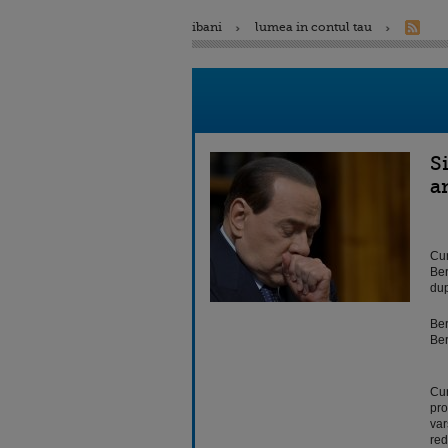
ibani
lumea in contul tau
S
a
Cur
Ber
dup
Ber
Ber
Cur
pro
var
red