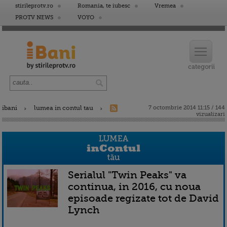
stirileprotv.ro
Romania, te iubesc
Vremea
PROTV NEWS
VOYO
ibani
lumea in contul tau
7 octombrie 2014 11:15 / 144
vizualizari
Serialul "Twin Peaks" va
continua, in 2016, cu noua
episoade regizate tot de David
Lynch