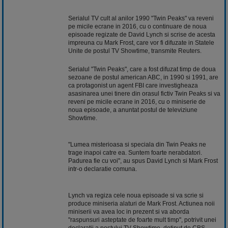
Serialul TV cult al anilor 1990 "Twin Peaks" va reveni
pe micile ecrane in 2016, cu o continuare de noua
episoade regizate de David Lynch si scrise de acesta
impreuna cu Mark Frost, care vor fi difuzate in Statele
Unite de postul TV Showtime, transmite Reuters.
Serialul "Twin Peaks", care a fost difuzat timp de doua
sezoane de postul american ABC, in 1990 si 1991, are
ca protagonist un agent FBI care investigheaza
asasinarea unei tinere din orasul fictiv Twin Peaks si va
reveni pe micile ecrane in 2016, cu o miniserie de
noua episoade, a anuntat postul de televiziune
Showtime.
"Lumea misterioasa si speciala din Twin Peaks ne
trage inapoi catre ea. Suntem foarte nerabdatori.
Padurea fie cu voi", au spus David Lynch si Mark Frost
intr-o declaratie comuna.
Lynch va regiza cele noua episoade si va scrie si
produce miniseria alaturi de Mark Frost. Actiunea noii
miniserii va avea loc in prezent si va aborda
"raspunsuri asteptate de foarte mult timp", potrivit unei
declaratii a postului TV Showtime, detinut de CBS