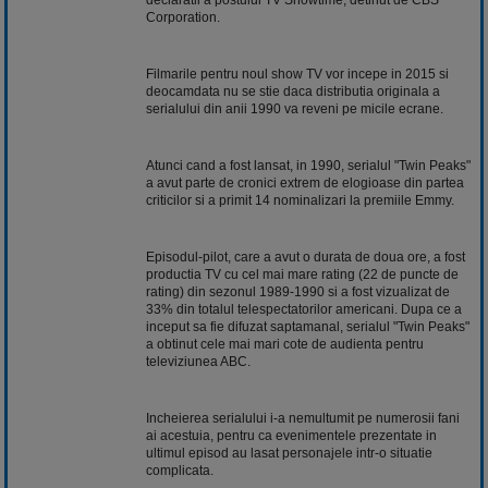
Corporation.
Filmarile pentru noul show TV vor incepe in 2015 si
deocamdata nu se stie daca distributia originala a
serialului din anii 1990 va reveni pe micile ecrane.
Atunci cand a fost lansat, in 1990, serialul "Twin Peaks"
a avut parte de cronici extrem de elogioase din partea
criticilor si a primit 14 nominalizari la premiile Emmy.
Episodul-pilot, care a avut o durata de doua ore, a fost
productia TV cu cel mai mare rating (22 de puncte de
rating) din sezonul 1989-1990 si a fost vizualizat de
33% din totalul telespectatorilor americani. Dupa ce a
inceput sa fie difuzat saptamanal, serialul "Twin Peaks"
a obtinut cele mai mari cote de audienta pentru
televiziunea ABC.
Incheierea serialului i-a nemultumit pe numerosii fani
ai acestuia, pentru ca evenimentele prezentate in
ultimul episod au lasat personajele intr-o situatie
complicata.