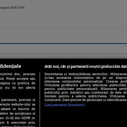
august 2015 13:01
ro
foodstory.ro
Procinema.ro
fidențiale
Atât noi, cât și partenerii noștri prelucrăm dat
ozitivul dvs., precum
Dezvoltarea și îmbunătățirea serviciilor. Măsurarea
și/sau accesarea informațiilor de pe un dispoziti
al. Puteți accepta sau
selectarea conținutului personalizat. Crearea prof
pagina cu politica de
Utilizarea profilurilor pentru selectarea publicității
i și nu vă vor afecta
pentru publicitate personalizată. Măsurarea perfo
publicului prin statistici sau combinații de date di
limitate pentru a selecta publicitatea. Utilizarea
conținutul. Date precise de geolocație și identificarea
te partenere, precum si
(P) Descoperă Lumea
Emoții intense pe
ermite website-ului sa
Listă parteneri (furnizori)
Evenimentelor din România
Sebastian Stan! Iub
 afisate in functie de
cu Transilvania Events!
Annabelle, l-a făcu
elelor de socializare si
(P) Raku, gaming intens și o
 art. 15-22 din GDPR in
Din 14 septembrie
pauză binemeritată cu...
pot fi exercitate prin
Popescu revine în 
pizza Guseppe
principal la Pro T