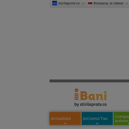
stirileprotv.ro
Romania, te iubesc
Compani
Actualitate
inContul Tau
industri