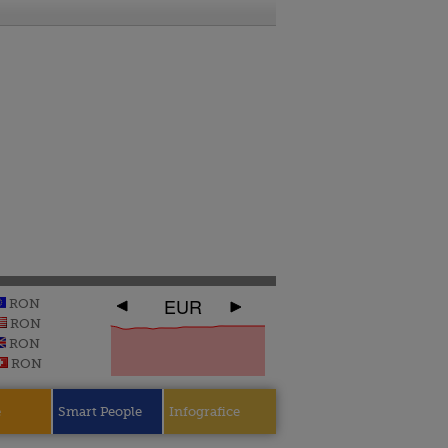
EUR
RON
RON
RON
RON
e
Smart People
Infografice