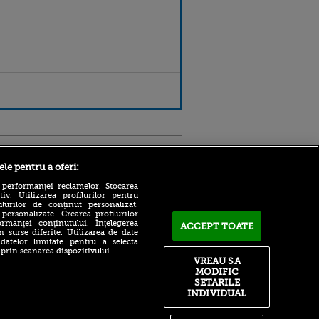
Sport.ro
ele pentru a oferi:
 performanței reclamelor. Stocarea
v. Utilizarea profilurilor pentru
ilurilor de conținut personalizat.
 personalizate. Crearea profilurilor
rmanței conținutului. Înțelegerea
ACCEPT TOATE
n surse diferite. Utilizarea de date
 datelor limitate pentru a selecta
 prin scanarea dispozitivului.
Atmosferă din altă lume la
ntru
VREAU SA
prezentarea lui Mohamed
ita lui,
MODIFIC
Salah la Trabzonspor pe
t tată!
SETARILE
Papara Park
INDIVIDUAL
, Adela
A plecat de la Manchester
rol
City pentru 50.000.000€ și a
V