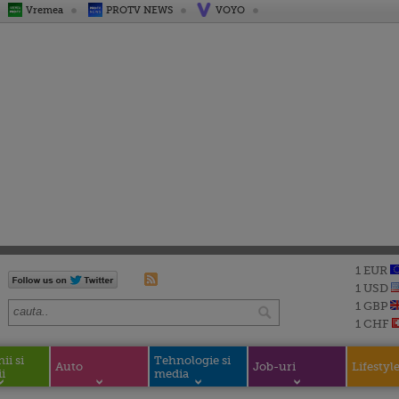
Vremea
PROTV NEWS
VOYO
1 EUR
1 USD
1 GBP
1 CHF
i si
Tehnologie si
Auto
Job-uri
Lifestyl
i
media