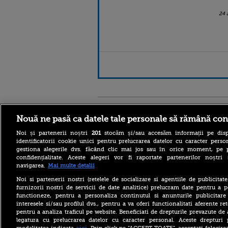
24 
Stirileprotv.ro
ilike-it.
Nouă ne pasă ca datele tale personale să rămână con
Noi și partenerii noștri
201
stocăm și/sau accesăm informații pe disp
identificatorii cookie unici pentru prelucrarea datelor cu caracter person
gestiona alegerile dvs. făcând clic mai jos sau în orice moment, pe 
confidențialitate. Aceste alegeri vor fi raportate partenerilor noștr
navigarea.
Mai multe detalii
Reacția MAE după ce o
româncă a fost arestată în
Noi si partenerii nostri (retelele de socializare si agentiile de publicita
Germania pentru spionaj în
furnizorii nostri de servicii de date analitice) prelucram date pentru a p
favoarea Rusiei
functioneze, pentru a personaliza continutul si anunturile publicitare
interesele si/sau profilul dvs., pentru a va oferi functionalitati aferente ret
Alerta West Nile: două
pentru a analiza traficul pe website. Beneficiati de drepturile prevazute de
persoane au murit, iar
legatura cu prelucrarea datelor cu caracter personal. Aceste drepturi 
numărul cazurilor a ajuns la
10. Măsurile de protecție