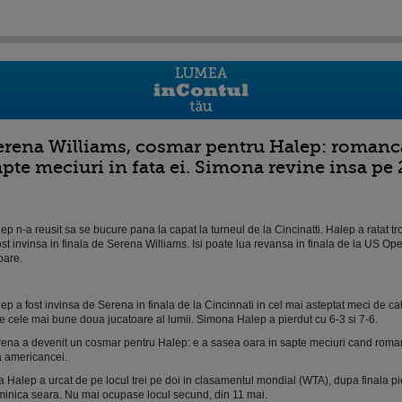
erena Williams, cosmar pentru Halep: romanca
apte meciuri in fata ei. Simona revine insa pe
ep n-a reusit sa se bucure pana la capat la turneul de la Cincinatti. Halep a ratat tr
ost invinsa in finala de Serena Williams. Isi poate lua revansa in finala de la US Op
toare.
ep a fost invinsa de Serena in finala de la Cincinnati in cel mai asteptat meci de ca
re cele mai bune doua jucatoare al lumii. Simona Halep a pierdut cu 6-3 si 7-6.
ena a devenit un cosmar pentru Halep: e a sasea oara in sapte meciuri cand roma
a americancei.
a Halep a urcat de pe locul trei pe doi in clasamentul mondial (WTA), dupa finala p
inica seara. Nu mai ocupase locul secund, din 11 mai.