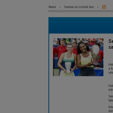
ibani
lumea in contul tau
S
s
Hal
a f
vii
Hal
int
Ser
fat
Ins
dum