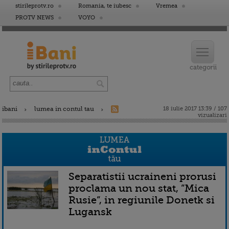
stirileprotv.ro
Romania, te iubesc
Vremea
PROTV NEWS
VOYO
ibani
lumea in contul tau
18 iulie 2017 13:39 / 107
vizualizari
Separatistii ucraineni prorusi
proclama un nou stat, ”Mica
Rusie”, in regiunile Donetk si
Lugansk