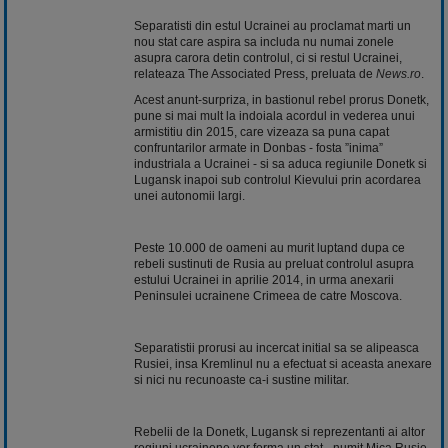
Separatisti din estul Ucrainei au proclamat marti un
nou stat care aspira sa includa nu numai zonele
asupra carora detin controlul, ci si restul Ucrainei,
relateaza The Associated Press, preluata de
News.ro
.
Acest anunt-surpriza, in bastionul rebel prorus Donetk,
pune si mai mult la indoiala acordul in vederea unui
armistitiu din 2015, care vizeaza sa puna capat
confruntarilor armate in Donbas - fosta ”inima”
industriala a Ucrainei - si sa aduca regiunile Donetk si
Lugansk inapoi sub controlul Kievului prin acordarea
unei autonomii largi.
Peste 10.000 de oameni au murit luptand dupa ce
rebeli sustinuti de Rusia au preluat controlul asupra
estului Ucrainei in aprilie 2014, in urma anexarii
Peninsulei ucrainene Crimeea de catre Moscova.
Separatistii prorusi au incercat initial sa se alipeasca
Rusiei, insa Kremlinul nu a efectuat si aceasta anexare
si nici nu recunoaste ca-i sustine militar.
Rebelii de la Donetk, Lugansk si reprezentanti ai altor
regiuni ucrainene vor forma un stat - numit Mica Rusie