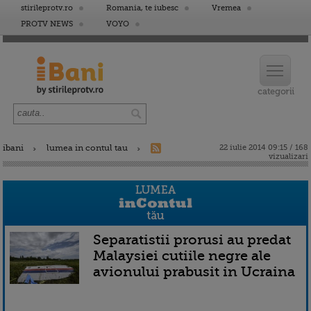
stirileprotv.ro
Romania, te iubesc
Vremea
PROTV NEWS
VOYO
ibani
lumea in contul tau
22 iulie 2014 09:15 / 168
vizualizari
Separatistii prorusi au predat
Malaysiei cutiile negre ale
avionului prabusit in Ucraina