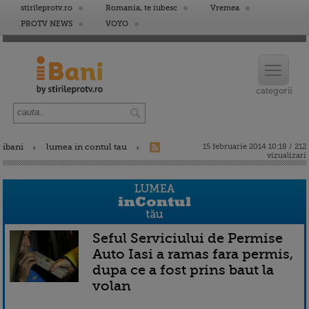
stirileprotv.ro
Romania, te iubesc
Vremea
PROTV NEWS
VOYO
ibani
lumea in contul tau
15 februarie 2014 10:18 / 212
vizualizari
Seful Serviciului de Permise
Auto Iasi a ramas fara permis,
dupa ce a fost prins baut la
volan