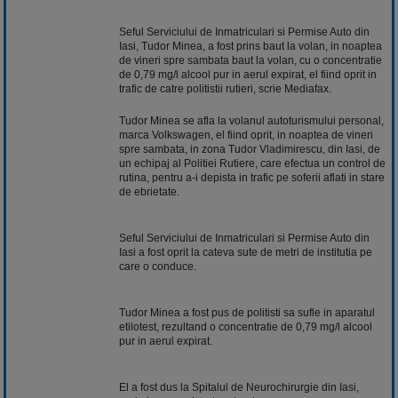
Seful Serviciului de Inmatriculari si Permise Auto din
Iasi, Tudor Minea, a fost prins baut la volan, in noaptea
de vineri spre sambata baut la volan, cu o concentratie
de 0,79 mg/l alcool pur in aerul expirat, el fiind oprit in
trafic de catre politistii rutieri, scrie Mediafax.
Tudor Minea se afla la volanul autoturismului personal,
marca Volkswagen, el fiind oprit, in noaptea de vineri
spre sambata, in zona Tudor Vladimirescu, din Iasi, de
un echipaj al Politiei Rutiere, care efectua un control de
rutina, pentru a-i depista in trafic pe soferii aflati in stare
de ebrietate.
Seful Serviciului de Inmatriculari si Permise Auto din
Iasi a fost oprit la cateva sute de metri de institutia pe
care o conduce.
Tudor Minea a fost pus de politisti sa sufle in aparatul
etilotest, rezultand o concentratie de 0,79 mg/l alcool
pur in aerul expirat.
El a fost dus la Spitalul de Neurochirurgie din Iasi,