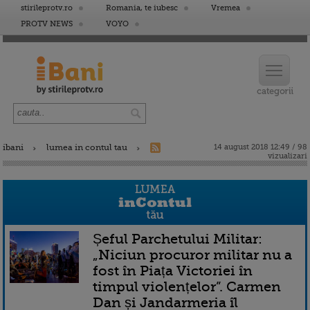
stirileprotv.ro
Romania, te iubesc
Vremea
PROTV NEWS
VOYO
ibani
lumea in contul tau
14 august 2018 12:49 / 98
vizualizari
Șeful Parchetului Militar:
„Niciun procuror militar nu a
fost în Piața Victoriei în
timpul violențelor”. Carmen
Dan și Jandarmeria îl