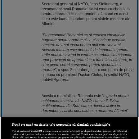
Secretarul general al NATO, Jens Stoltenberg, a
recomandat marti Romaniei sa isi creasca cheltuielile
pentru aparare si in anii urmatori, afirmand ca acest
lucru este foarte important pentru statele membre ale
Aliantei.
"Eu recomand Romaniei sa-si creasca cheltuielile
bugetare pentru aparare si sa-si continue aceasta
crestere de anul trecut pentru anii care vor veni.
Aceasta masura este deosebit de importanta pentru
tarile noastre, avand in vedere ca trebuie sa raspunda
unor provocari de aparare intr-o lume in schimbare, in
care avem cereri crescande pentru securitate si
aparare"
, a spus Stoltenberg, intr-o conferinta de presa
comuna cu premierul Dacian Ciolos, la sediul NATO,
potrivit
Agerpres
.
Acesta a reamintit ca Romania este "
o gazda pentru
echipamente active ale NATO, cum ar fi divizia
multinationala din Sud, care a devenit activa in
decembrie si astfel consolideaza apararea Aliantei".
Nouă ne pasă ca datele tale personale să rămână confidențiale
"
Anul trecut, am vizitat unitatea NATO de la Bucuresti,
una dintre cele sase baze pe care le desfasuram in
Noi și partenerii noștri
201
stocăm și/sau accesăm informații pe dispozitivul dvs., precum identificatorii
cookie unici pentru prelucrarea datelor cu caracter personal. Puteți accepta sau gestiona alegerile dvs.
Europa Centrala si de Est. Aceasta baza va asigura ca
făcând clic mai jos sau în orice moment, pe pagina cu politica de confidențialitate. Aceste alegeri vor fi