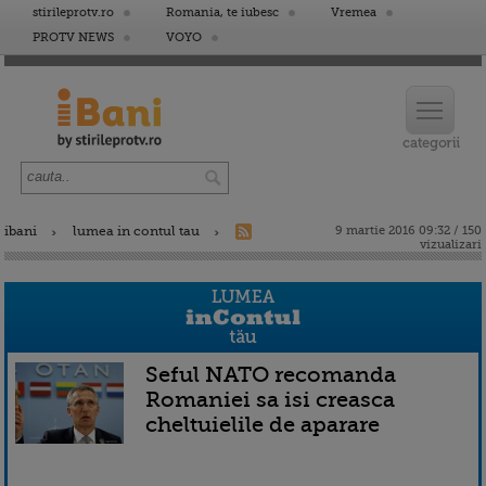
stirileprotv.ro
Romania, te iubesc
Vremea
PROTV NEWS
VOYO
ibani
lumea in contul tau
9 martie 2016 09:32 / 150
vizualizari
Seful NATO recomanda
Romaniei sa isi creasca
cheltuielile de aparare