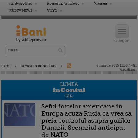
stirileprotv.ro
Romania, te iubesc
Vremea
PROTV NEWS
VOYO
ibani
lumea in contul tau
6 martie 2015 11:53 / 481
vizualizari
Seful fortelor americane in
Europa acuza Rusia ca vrea sa
preia controlul asupra gurilor
Dunarii. Scenariul anticipat
de NATO