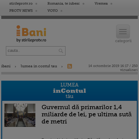
stirileprotv.ro
Romania, te iubesc
Vremea
PROTV NEWS
VOYO
ibani
lumea in contul tau
14 octombrie 2019 16:17 / 250
vizualizari
Guvernul dă primarilor 1,4
miliarde de lei, pe ultima sută
de metri