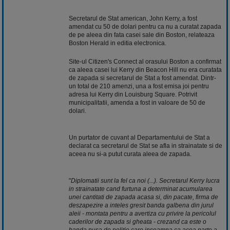
Secretarul de Stat american, John Kerry, a fost
amendat cu 50 de dolari pentru ca nu a curatat zapada
de pe aleea din fata casei sale din Boston, relateaza
Boston Herald in editia electronica.
Site-ul Citizen's Connect al orasului Boston a confirmat
ca aleea casei lui Kerry din Beacon Hill nu era curatata
de zapada si secretarul de Stat a fost amendat. Dintr-
un total de 210 amenzi, una a fost emisa joi pentru
adresa lui Kerry din Louisburg Square. Potrivit
municipalitatii, amenda a fost in valoare de 50 de
dolari.
Un purtator de cuvant al Departamentului de Stat a
declarat ca secretarul de Stat se afla in strainatate si de
aceea nu si-a putut curata aleea de zapada.
"
Diplomatii sunt la fel ca noi (...). Secretarul Kerry lucra
in strainatate cand furtuna a determinat acumularea
unei cantitati de zapada acasa si, din pacate, firma de
deszapezire a inteles gresit banda galbena din jurul
aleii - montata pentru a avertiza cu privire la pericolul
caderilor de zapada si gheata - crezand ca este o
banda pusa de politie care inseamna ca acea parte a