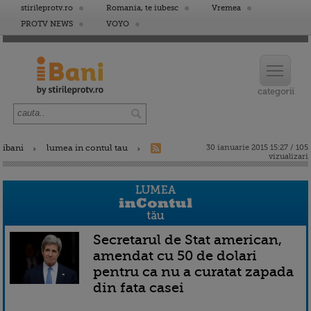
stirileprotv.ro
Romania, te iubesc
Vremea
PROTV NEWS
VOYO
ibani
lumea in contul tau
30 ianuarie 2015 15:27 / 105
vizualizari
Secretarul de Stat american,
amendat cu 50 de dolari
pentru ca nu a curatat zapada
din fata casei