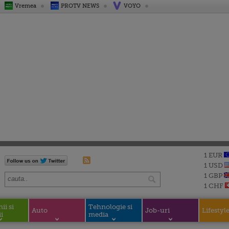
Vremea
PROTV NEWS
VOYO
1 EUR
1 USD
1 GBP
1 CHF
i si
Tehnologie si
Auto
Job-uri
Lifestyl
i
media