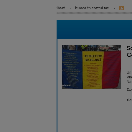
ibani
lumea in contul tau
S
C
Un 
Vio
Naț
Cpo
6 n