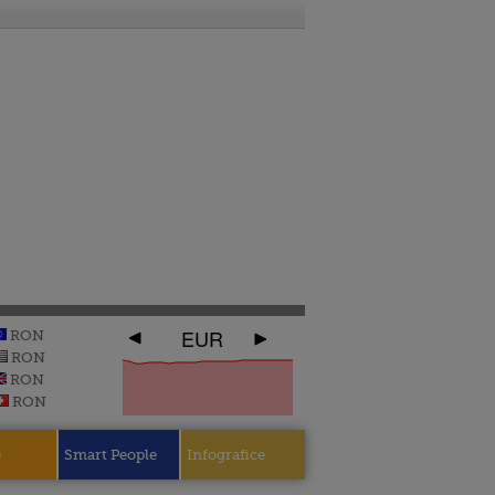
EUR
RON
RON
RON
RON
e
Smart People
Infografice