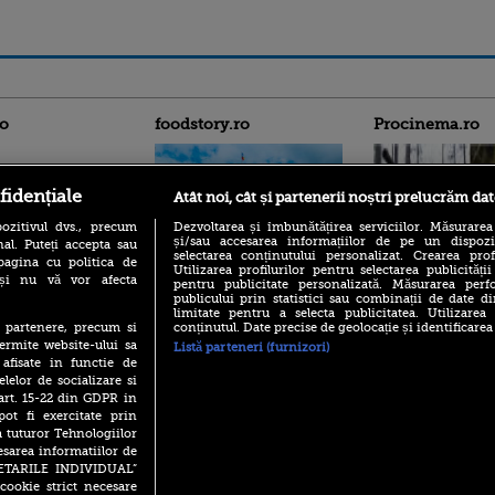
ro
foodstory.ro
Procinema.ro
fidențiale
Atât noi, cât și partenerii noștri prelucrăm dat
ozitivul dvs., precum
Dezvoltarea și îmbunătățirea serviciilor. Măsurarea
și/sau accesarea informațiilor de pe un dispoziti
al. Puteți accepta sau
selectarea conținutului personalizat. Crearea prof
pagina cu politica de
Utilizarea profilurilor pentru selectarea publicității
i și nu vă vor afecta
(P) Descoperă Lumea
pentru publicitate personalizată. Măsurarea perfo
Nikolaj Coster-Wa
Evenimentelor din România
publicului prin statistici sau combinații de date di
Urzeala Tronurilor
limitate pentru a selecta publicitatea. Utilizarea
cu Transilvania Events!
Annabelle Wallis,
conținutul. Date precise de geolocație și identificarea
te partenere, precum si
lui Sebastian Stan,
(P) Raku, gaming intens și o
ermite website-ului sa
Listă parteneri (furnizori)
prinși într-o curs
pauză binemeritată cu...
 afisate in functie de
pizza Guseppe
elelor de socializare si
Emoții intense pe
Sebastian Stan! Iub
 art. 15-22 din GDPR in
(P) Poți folosi bonurile de
Annabelle, l-a făcu
masă pentru a comanda
pot fi exercitate prin
mâncare acasă? Lista
a tuturor Tehnologiilor
Din 14 septembrie
aplicațiilor care le acceptă
esarea informatiilor de
Popescu revine în 
SETARILE INDIVIDUAL”
principal la Pro T
cookie strict necesare