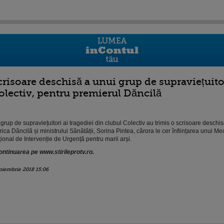
crisoare deschisă a unui grup de supraviețuitor
olectiv, pentru premierul Dăncilă
grup de supraviețuitori ai tragediei din clubul Colectiv au trimis o scrisoare deschi
rica Dăncilă și ministrului Sănătății, Sorina Pintea, cărora le cer înființarea unui M
ional de Intervenție de Urgență pentru marii arși.
ntinuarea pe www.stirileprotv.ro.
oiembrie 2018 15:06