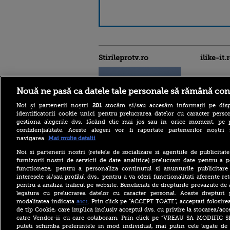
Stirileprotv.ro
ilike-it.
Nouă ne pasă ca datele tale personale să rămână con
Noi și partenerii noștri
201
stocăm și/sau accesăm informații pe disp
identificatorii cookie unici pentru prelucrarea datelor cu caracter person
gestiona alegerile dvs. făcând clic mai jos sau în orice moment, pe 
Iranul, aproape de un acord
confidențialitate. Aceste alegeri vor fi raportate partenerilor noștr
cu Omanul pentru
navigarea.
Mai multe detalii
Strâmtoarea Ormuz. Ce
condiții pune Teheranul
Noi si partenerii nostri (retelele de socializare si agentiile de publicita
furnizorii nostri de servicii de date analitice) prelucram date pentru a p
Volodimir Zelenski, apel
functioneze, pentru a personaliza continutul si anunturile publicitare
disperat către aliați:
interesele si/sau profilul dvs., pentru a va oferi functionalitati aferente ret
„Rachetele voastre din
depozite ar putea salva vieți
pentru a analiza traficul pe website. Beneficiati de drepturile prevazute de
în Ucraina”
legatura cu prelucrarea datelor cu caracter personal. Aceste drepturi 
aici
modalitatea indicata
. Prin click pe “ACCEPT TOATE”, acceptati folosire
Un sat din Spania cu 93 de
de tip Cookie, care implica inclusiv acceptul dvs. cu privire la stocarea/acc
locuitori se pregătește mii
catre Vendor-ii cu care colaboram. Prin click pe “VREAU SA MODIFIC 
de turiști veniți să vadă
eclipsa de Soare
puteti schimba preferintele in mod individual, mai putin cele legate de 