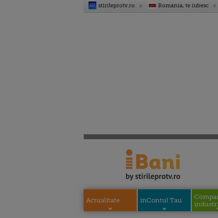
stirileprotv.ro
Romania, te iubesc
Compani
Actualitate
inContul Tau
industri