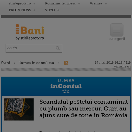
stirileprotv.ro
Romania, te iubesc
Vremea
PROTV NEWS
VOYO
ibani
lumea in contul tau
14 mai 2019 14:19 / 119
vizualizari
Scandalul peștelui contaminat
cu plumb sau mercur. Cum au
ajuns sute de tone în România