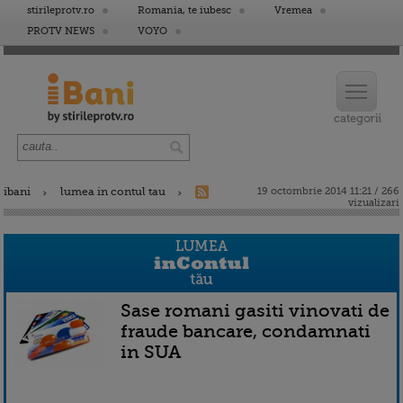
stirileprotv.ro
Romania, te iubesc
Vremea
PROTV NEWS
VOYO
ibani
lumea in contul tau
19 octombrie 2014 11:21 / 266
vizualizari
Sase romani gasiti vinovati de
fraude bancare, condamnati
in SUA