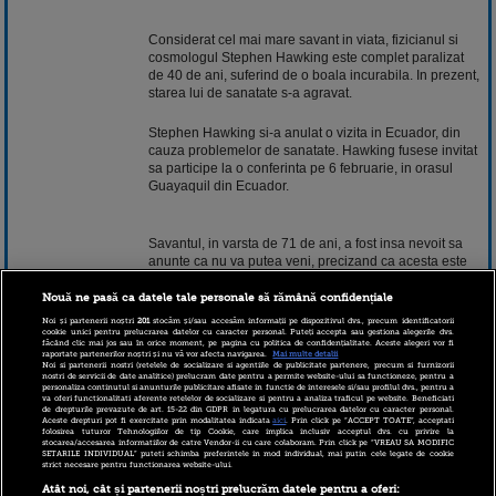
Considerat cel mai mare savant in viata, fizicianul si
cosmologul Stephen Hawking este complet paralizat
de 40 de ani, suferind de o boala incurabila. In prezent,
starea lui de sanatate s-a agravat.
Stephen Hawking si-a anulat o vizita in Ecuador, din
cauza problemelor de sanatate. Hawking fusese invitat
sa participe la o conferinta pe 6 februarie, in orasul
Guayaquil din Ecuador.
Savantul, in varsta de 71 de ani, a fost insa nevoit sa
anunte ca nu va putea veni, precizand ca acesta este
“sfatul medicului”.
Nouă ne pasă ca datele tale personale să rămână confidențiale
Noi și partenerii noștri
201
stocăm și/sau accesăm informații pe dispozitivul dvs., precum identificatorii
cookie unici pentru prelucrarea datelor cu caracter personal. Puteți accepta sau gestiona alegerile dvs.
Prin purtatorul sau de cuvant, Hawking se declara
făcând clic mai jos sau în orice moment, pe pagina cu politica de confidențialitate. Aceste alegeri vor fi
increzator ca va putea onora pe viitor o invitatie
raportate partenerilor noștri și nu vă vor afecta navigarea.
Mai multe detalii
Noi si partenerii nostri (retelele de socializare si agentiile de publicitate partenere, precum si furnizorii
similara.
nostri de servicii de date analitice) prelucram date pentru a permite website-ului sa functioneze, pentru a
personaliza continutul si anunturile publicitare afisate in functie de interesele si/sau profilul dvs., pentru a
va oferi functionalitati aferente retelelor de socializare si pentru a analiza traficul pe website. Beneficiati
de drepturile prevazute de art. 15-22 din GDPR in legatura cu prelucrarea datelor cu caracter personal.
Aceste drepturi pot fi exercitate prin modalitatea indicata
aici
. Prin click pe “ACCEPT TOATE”, acceptati
Citeste continuarea pe www.stirileprotv.ro.
folosirea tuturor Tehnologiilor de tip Cookie, care implica inclusiv acceptul dvs. cu privire la
stocarea/accesarea informatiilor de catre Vendor-ii cu care colaboram. Prin click pe “VREAU SA MODIFIC
SETARILE INDIVIDUAL” puteti schimba preferintele in mod individual, mai putin cele legate de cookie
strict necesare pentru functionarea website-ului.
30 ianuarie 2013 18:32
Atât noi, cât și partenerii noștri prelucrăm datele pentru a oferi: