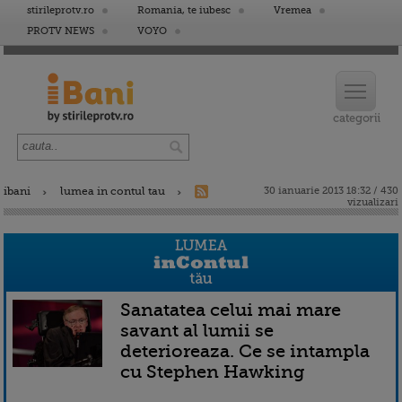
stirileprotv.ro
Romania, te iubesc
Vremea
PROTV NEWS
VOYO
ibani
lumea in contul tau
30 ianuarie 2013 18:32 / 430
vizualizari
Sanatatea celui mai mare
savant al lumii se
deterioreaza. Ce se intampla
cu Stephen Hawking