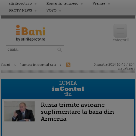
stirileprotv.ro
Romania, te iubesc
Vremea
PROTV NEWS
VOYO
ibani
lumea in contul tau
5 martie 2014 10:45 / 204
vizualizari
Rusia trimite avioane
suplimentare la baza din
Armenia