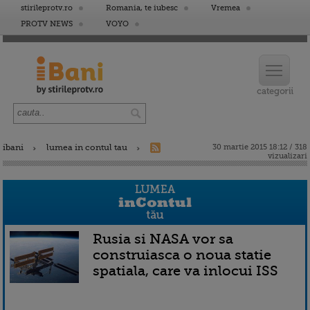
stirileprotv.ro
Romania, te iubesc
Vremea
PROTV NEWS
VOYO
ibani
lumea in contul tau
30 martie 2015 18:12 / 318
vizualizari
Rusia si NASA vor sa
construiasca o noua statie
spatiala, care va inlocui ISS