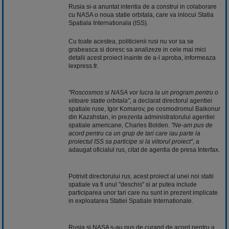
Rusia si-a anuntat intentia de a construi in colaborare
cu NASA o noua statie orbitala, care va inlocui Statia
Spatiala Internationala (ISS).
Cu toate acestea, politicienii rusi nu vor sa se
grabeasca si doresc sa analizeze in cele mai mici
detalii acest proiect inainte de a-l aproba, informeaza
lexpress.fr.
"Roscosmos si NASA vor lucra la un program pentru o
viitoare statie orbitala",
a declarat directorul agentiei
spatiale ruse, Igor Komarov, pe cosmodromul Baikonur
din Kazahstan, in prezenta administratorului agentiei
spatiale americane, Charles Bolden.
"Ne-am pus de
acord pentru ca un grup de tari care iau parte la
proiectul ISS sa participe si la viitorul proiect"
, a
adaugat oficialul rus, citat de agentia de presa Interfax.
Potrivit directorului rus, acest proiect al unei noi statii
spatiale va fi unul "deschis" si ar putea include
participarea unor tari care nu sunt in prezent implicate
in exploatarea Statiei Spatiale Internationale.
Rusia si NASA s-au pus de curand de acord pentru a