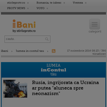
stirileprotv.ro
Romania, te iubesc
Vremea
PROTV NEWS
VOYO
ibani
lumea in contul tau
17 noiembrie 2014 08:23 / 390
vizualizari
Rusia, ingrijorata ca Ucraina
ar putea "aluneca spre
neonazism"