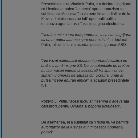
Presedintele rus, Vladimir Putin, s-a declarat ingrijorat
ca Ucraina ar putea "aluneca" spre neonazism si a
subliniat ca Moscova "nu va permite autoritatilor de la
Kiev sa-i nimiceasca pe toti" oponentii politici,
relateaza agentia rusa Tass, in pagina electronica.
"
Ucraina este o tara independenta, insa sunt ingrijorat
ca ea ar putea aluneca spre neonazism"
, a declarat
Putin, intr-un interviu acordat postului german ARD.
"
Am vazut nationalisti ucraineni purtand svastica pe
brat si avand insigne SS. De ce autoritatile de la Kiev
nu iau masuri impotriva acestora? Va spun sincer,
suntem ingrijorati de situatia din Ucraina, unde ar
putea incepe epurari etnice"
, a adaugat presedintele
rus.
Potrivit lui Putin, "
acest lucru ar insemna o adevarata
catastrofa pentru Ucraina si poporul ucrainean
".
De asemenea, el a subliniat ca
"Rusia nu va permite
autoritatilor de la Kiev sa-si nimiceasca oponentii
politic
i".