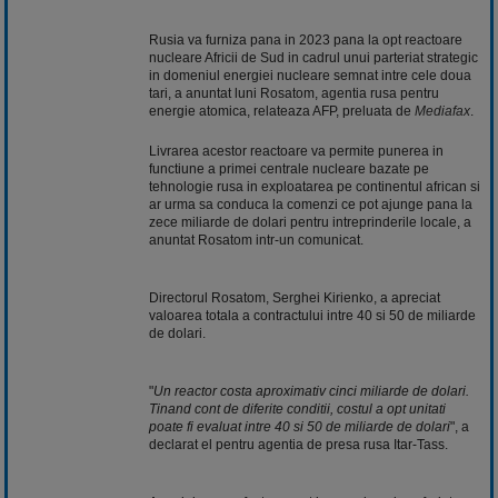
Rusia va furniza pana in 2023 pana la opt reactoare
nucleare Africii de Sud in cadrul unui parteriat strategic
in domeniul energiei nucleare semnat intre cele doua
tari, a anuntat luni Rosatom, agentia rusa pentru
energie atomica, relateaza AFP, preluata de
Mediafax
.
Livrarea acestor reactoare va permite punerea in
functiune a primei centrale nucleare bazate pe
tehnologie rusa in exploatarea pe continentul african si
ar urma sa conduca la comenzi ce pot ajunge pana la
zece miliarde de dolari pentru intreprinderile locale, a
anuntat Rosatom intr-un comunicat.
Directorul Rosatom, Serghei Kirienko, a apreciat
valoarea totala a contractului intre 40 si 50 de miliarde
de dolari.
"
Un reactor costa aproximativ cinci miliarde de dolari.
Tinand cont de diferite conditii, costul a opt unitati
poate fi evaluat intre 40 si 50 de miliarde de dolari
", a
declarat el pentru agentia de presa rusa Itar-Tass.