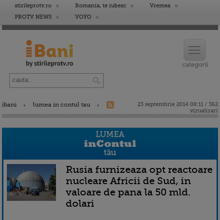
stirileprotv.ro
Romania, te iubesc
Vremea
PROTV NEWS
VOYO
ibani
lumea in contul tau
23 septembrie 2014 08:11 / 362
vizualizari
Rusia furnizeaza opt reactoare
nucleare Africii de Sud, in
valoare de pana la 50 mld.
dolari