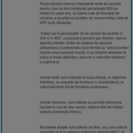
Rusia efectua miercuri importante teste de racheta
pentru care au fost mobilizati aproximativ 800 de
militari in sudul tarii, la cateva sute de kilometri de
Ucraina, a anuntat un purtator de cuvant militar, citat de
AFP, scrie
Mediafax
.
"Astazi vor fi aproximativ 20 de lansari de rachete S-
300 si S-400", a precizat colonelul Igor Klimov, citat de
agentia Interfax. Astfel de sisteme de aparare
antiaeriana si antiracheta sunt menite sa "aduca lovituri
masive unui eventual inamic si sa elimine obiective la
joasa si inalta altitudine, precum si obiective balistice",
a explicat el.
Aceste teste sunt realizate la baza Asuluk, in regiunea
Astrahan, nu departe de frontiera cu Kazahstanul, la
cativa kilometri est de frontiera ucraineana.
Aceste manevre, care trebuie sa permita simularea
ripostei in caz de atac aerian, implica 800 de militari,
potrivit colonelului Klimov.
Rachetele testate sunt diferite de Buk, cea care potrivit
expertilor ar fi la originea prabusirii zborului MH17 al