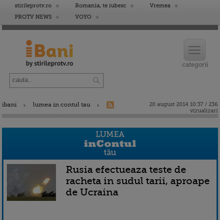
stirileprotv.ro
Romania, te iubesc
Vremea
PROTV NEWS
VOYO
ibani
lumea in contul tau
20 august 2014 10:37 / 236
vizualizari
Rusia efectueaza teste de
racheta in sudul tarii, aproape
de Ucraina