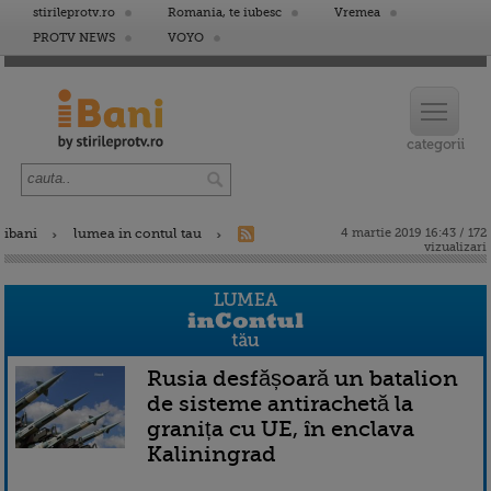
stirileprotv.ro
Romania, te iubesc
Vremea
PROTV NEWS
VOYO
ibani
lumea in contul tau
4 martie 2019 16:43 / 172
vizualizari
Rusia desfășoară un batalion
de sisteme antirachetă la
granița cu UE, în enclava
Kaliningrad