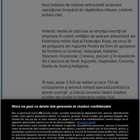
Noul batalion de sisteme antirachetă va deveni
operaţional începând de săptămâna viitoare, conform
textului citat.
Anterior, media de stat ruse au anunţat exerciţii de
amploare în cadrul unităţilor de apărare antiaeriană ale
Districtului militar Sud al Federaţiei Ruse, pe circa 30
de poligoane din regiunile Rostov pe Don (în apropiere
de frontiera cu Ucraina), Volgograd, Astrahan,
Stavropol, Krasnodar, Crimeea, precum şi în republicile
din Caucazul de Nord: Inguşetia, Daghestan, Cecenia,
Osetia de Nord şi Adâgheia.
'În total, peste 3.500 de militari şi circa 750 de
echipamente şi tehnică militară specială participă la
aceste exerciţii
', a indicat colonelul Vadim Astafiev,
purtător de cuvânt al Districtului militar Sud.
Nouă ne pasă ca datele tale personale să rămână confidențiale
La începutul lunii februarie, sisteme S-400 Triumf au
Noi și partenerii noștri
201
stocăm și/sau accesăm informații pe dispozitivul dvs., precum identificatorii
cookie unici pentru prelucrarea datelor cu caracter personal. Puteți accepta sau gestiona alegerile dvs.
fost implicate într-un exerciţiu în peninsula Crimeea
făcând clic mai jos sau în orice moment, pe pagina cu politica de confidențialitate. Aceste alegeri vor fi
raportate partenerilor noștri și nu vă vor afecta navigarea.
Mai multe detalii
(anexată de Rusia în martie 2014). Cu o lună înainte,
Noi si partenerii nostri (retelele de socializare si agentiile de publicitate partenere, precum si furnizorii
acelaşi sistem antirachetă a simulat respingerea unui
nostri de servicii de date analitice) prelucram date pentru a permite website-ului sa functioneze, pentru a
personaliza continutul si anunturile publicitare afisate in functie de interesele si/sau profilul dvs., pentru a
atac masiv cu rachete din partea unui inamic
va oferi functionalitati aferente retelelor de socializare si pentru a analiza traficul pe website. Beneficiati
convenţional asupra coastei ruse a Mării Negre, potrivit
de drepturile prevazute de art. 15-22 din GDPR in legatura cu prelucrarea datelor cu caracter personal.