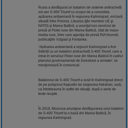
Rusia a desfăşurat un batalion de sisteme antirachetă
sol-aer S-400 Triumf cu scopul de a consolida
apărarea antiaeriană în regiunea Kaliningrad, enclavă
situată între Polonia, Lituania (ţări membre UE şi
NATO) şi Marea Baltică, a anunţat luni serviciul de
presă al Flotei ruse din Marea Baltică, citat de mass-
media ruse, între care agenţia de presă RIA Novosti,
publicaţiile Vzlgiad şi Fontanka.
“Apărarea antiaeriană a regiunii Kaliningrad a fost
întărită cu un batalion antirachetă S-400 Triumf, care a
intrat în serviciul Flotei ruse din Marea Baltică în cadrul
planului guvernamental de înzestrare a armatei'
, se
menţionează în comunicat.
Batalionul de S-400 Triumf a sosit în Kaliningrad direct
de pe poligonul Kapustin Iar (regiunea Astrahan, sud),
ca întotdeauna în astfel de situaţii, după o serie de
teste reuşite.
În 2018, Moscova anunţase desfăşurarea unui batalion
de S-400 Triumf la o bază din Marea Baltică, în
regiunea Kaliningrad.