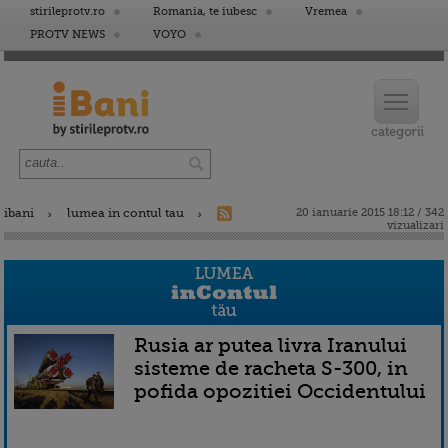
stirileprotv.ro
Romania, te iubesc
Vremea
PROTV NEWS
VOYO
ibani
lumea in contul tau
20 ianuarie 2015 18:12 / 342
vizualizari
Rusia ar putea livra Iranului
sisteme de racheta S-300, in
pofida opozitiei Occidentului