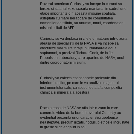
Roverul american Curiosity va incepe in curand sa
foreze si sa analizeze scoarta martiana, in cadrul unei
etape importante din aceasta misiune spatiala,
asteptata cu mare nerabdare de comunitatea
oamenilor de stiinta, au anuntat, marti, coordonatorii
misiunii, citati de AFP.
Curiosity se va deplasa in zilele urmatoare intr-o zona
aleasa de specialistii de la NASA si va incepe sa
efectueze mai multe foraje in urmatoarele doua
saptamani, a precizat Richard Cook, de la Jet
Propulsion Laboratory, care apartine de NASA, unul
dintre coordonatorii misiunii.
Curiosity va colecta esantioanele prelevate din
interiorul rocilor, pe care le va analiza cu ajutorul
instrumentelor sale, cu scopul de a afla compozitia
chimica si minerala a acestora.
Roca aleasa de NASA se afla intr-o zona in care
camerele video de la bordul roverului Curiosity au
evidentiat prezenta unor caracteristici geologice
neasteptate, precum irizatii, noduli, pietricele incrustate
in gresie si chiar gauri in sol.