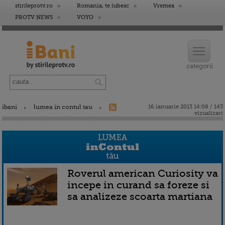
stirileprotv.ro
Romania, te iubesc
Vremea
PROTV NEWS
VOYO
ibani
lumea in contul tau
16 ianuarie 2013 14:08 / 143
vizualizari
Roverul american Curiosity va
incepe in curand sa foreze si
sa analizeze scoarta martiana