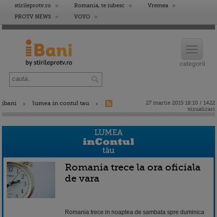
stirileprotv.ro
Romania, te iubesc
Vremea
PROTV NEWS
VOYO
ibani
lumea in contul tau
27 martie 2015 18:10 / 1422
vizualizari
Romania trece la ora oficiala
de vara
Romania trece in noaptea de sambata spre duminica