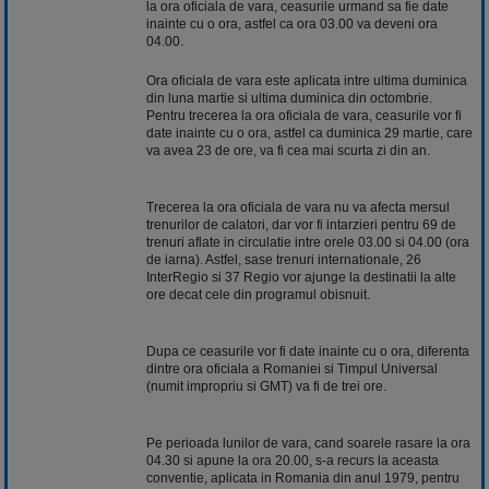
la ora oficiala de vara, ceasurile urmand sa fie date
inainte cu o ora, astfel ca ora 03.00 va deveni ora
04.00.
Ora oficiala de vara este aplicata intre ultima duminica
din luna martie si ultima duminica din octombrie.
Pentru trecerea la ora oficiala de vara, ceasurile vor fi
date inainte cu o ora, astfel ca duminica 29 martie, care
va avea 23 de ore, va fi cea mai scurta zi din an.
Trecerea la ora oficiala de vara nu va afecta mersul
trenurilor de calatori, dar vor fi intarzieri pentru 69 de
trenuri aflate in circulatie intre orele 03.00 si 04.00 (ora
de iarna). Astfel, sase trenuri internationale, 26
InterRegio si 37 Regio vor ajunge la destinatii la alte
ore decat cele din programul obisnuit.
Dupa ce ceasurile vor fi date inainte cu o ora, diferenta
dintre ora oficiala a Romaniei si Timpul Universal
(numit impropriu si GMT) va fi de trei ore.
Pe perioada lunilor de vara, cand soarele rasare la ora
04.30 si apune la ora 20.00, s-a recurs la aceasta
conventie, aplicata in Romania din anul 1979, pentru