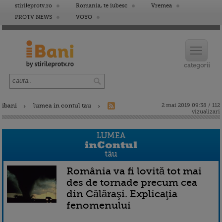
stirileprotv.ro
Romania, te iubesc
Vremea
PROTV NEWS
VOYO
ibani
lumea in contul tau
2 mai 2019 09:38 / 112
vizualizari
România va fi lovită tot mai
des de tornade precum cea
din Călăraşi. Explicaţia
fenomenului