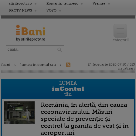
stirileprotv.ro
Romania, te iubesc
Vremea
PROTV NEWS
VOYO
ibani
lumea in contul tau
24 februarie 2020 07:50 / 513
vizualizari
România, în alertă, din cauza
coronavirusului. Măsuri
speciale de prevenție și
control la granița de vest și în
aeroporturi