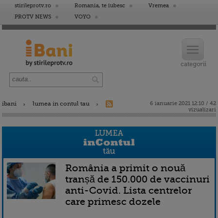
stirileprotv.ro
Romania, te iubesc
Vremea
PROTV NEWS
VOYO
ibani
lumea in contul tau
6 ianuarie 2021 12:10 / 42
vizualizari
România a primit o nouă
tranșă de 150.000 de vaccinuri
anti-Covid. Lista centrelor
care primesc dozele