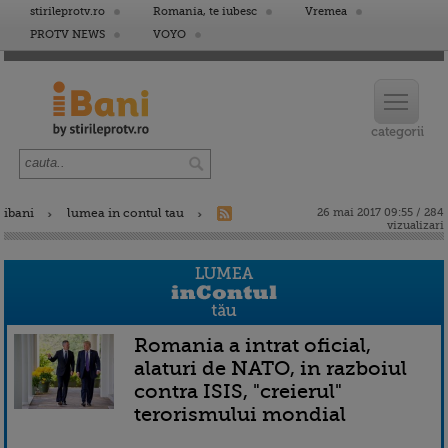
stirileprotv.ro
Romania, te iubesc
Vremea
PROTV NEWS
VOYO
ibani
lumea in contul tau
26 mai 2017 09:55 / 284
vizualizari
Romania a intrat oficial,
alaturi de NATO, in razboiul
contra ISIS, "creierul"
terorismului mondial