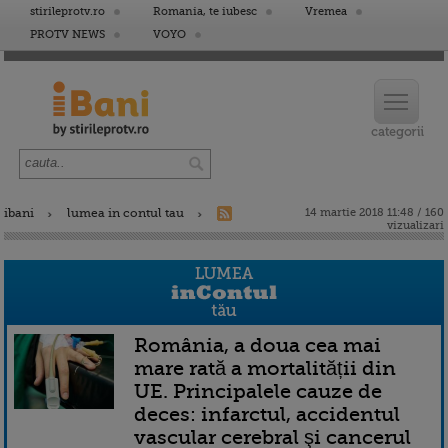
stirileprotv.ro
Romania, te iubesc
Vremea
PROTV NEWS
VOYO
ibani
lumea in contul tau
14 martie 2018 11:48 / 160
vizualizari
România, a doua cea mai
mare rată a mortalității din
UE. Principalele cauze de
deces: infarctul, accidentul
vascular cerebral şi cancerul