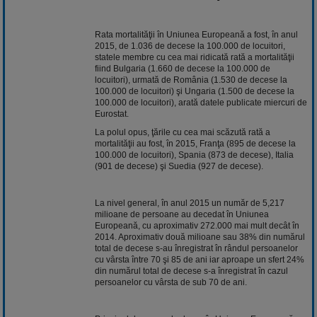
Rata mortalităţii în Uniunea Europeană a fost, în anul
2015, de 1.036 de decese la 100.000 de locuitori,
statele membre cu cea mai ridicată rată a mortalităţii
fiind Bulgaria (1.660 de decese la 100.000 de
locuitori), urmată de România (1.530 de decese la
100.000 de locuitori) şi Ungaria (1.500 de decese la
100.000 de locuitori), arată datele publicate miercuri de
Eurostat.
La polul opus, ţările cu cea mai scăzută rată a
mortalităţii au fost, în 2015, Franţa (895 de decese la
100.000 de locuitori), Spania (873 de decese), Italia
(901 de decese) şi Suedia (927 de decese).
La nivel general, în anul 2015 un număr de 5,217
milioane de persoane au decedat în Uniunea
Europeană, cu aproximativ 272.000 mai mult decât în
2014. Aproximativ două milioane sau 38% din numărul
total de decese s-au înregistrat în rândul persoanelor
cu vârsta între 70 şi 85 de ani iar aproape un sfert 24%
din numărul total de decese s-a înregistrat în cazul
persoanelor cu vârsta de sub 70 de ani.