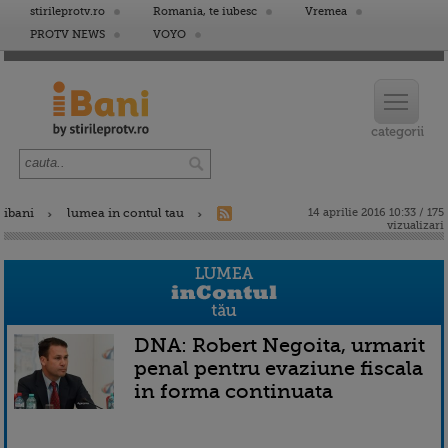
stirileprotv.ro
Romania, te iubesc
Vremea
PROTV NEWS
VOYO
ibani
lumea in contul tau
14 aprilie 2016 10:33 / 175
vizualizari
DNA: Robert Negoita, urmarit
penal pentru evaziune fiscala
in forma continuata