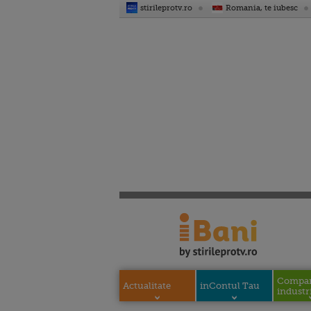
stirileprotv.ro
Romania, te iubesc
Compani
Actualitate
inContul Tau
industri