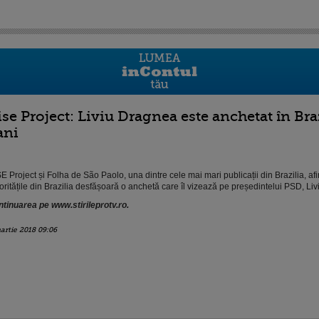
ise Project: Liviu Dragnea este anchetat în Bra
ani
E Project și Folha de São Paolo, una dintre cele mai mari publicații din Brazilia, af
oritățile din Brazilia desfășoară o anchetă care îl vizează pe președintelui PSD, Li
tinuarea pe www.stirileprotv.ro.
artie 2018 09:06