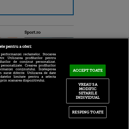
Sport.ro
ele pentru a oferi:
 performanței reclamelor. Stocarea
v. Utilizarea profilurilor pentru
ilurilor de conținut personalizat.
 personalizate. Crearea profilurilor
Bogdan Lobonț și Robert
rmanței conținutului. Înțelegerea
ACCEPT TOATE
Niță sunt invitații lui Andrei
n surse diferite. Utilizarea de date
ntru
 datelor limitate pentru a selecta
Grecu, de la 16:00, la VOYO
ita lui,
 prin scanarea dispozitivului.
SPORT LIVE
t tată!
VREAU SA
Victor Pițurcă, fără
MODIFIC
, Adela
menajamente după ce FCSB
SETARILE
rol
a fost eliminată de Auda din
INDIVIDUAL
V
Conference League: „Am
văzut scuze puerile”
pă o
n film, Sir
Drum liber: Zverev, eliminat
RESPING TOATE
se
de la 1-0 la seturi, în primul
n muzică
meci jucat în Openul
Canadei. Cine rămâne
favorit la câștigarea