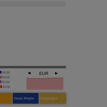
EUR
RON
RON
RON
RON
e
Smart People
Infografice