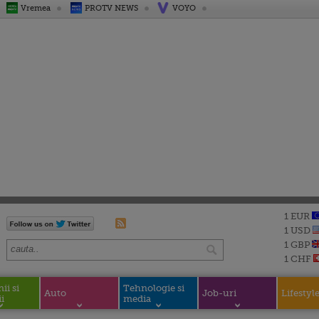
Vremea
PROTV NEWS
VOYO
1 EUR
1 USD
1 GBP
1 CHF
i si
Tehnologie si
Auto
Job-uri
Lifestyl
i
media