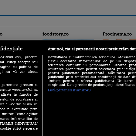
ro
foodstory.ro
Procinema.ro
fidențiale
Atât noi, cât și partenerii noștri prelucrăm dat
ozitivul dvs., precum
Dezvoltarea și îmbunătățirea serviciilor. Măsurarea
și/sau accesarea informațiilor de pe un dispoziti
al. Puteți accepta sau
selectarea conținutului personalizat. Crearea prof
pagina cu politica de
Utilizarea profilurilor pentru selectarea publicității
i și nu vă vor afecta
pentru publicitate personalizată. Măsurarea perfo
publicului prin statistici sau combinații de date di
(P) Descoperă Lumea
Emoții intense pe
limitate pentru a selecta publicitatea. Utilizarea
Evenimentelor din România
Sebastian Stan! Iub
conținutul. Date precise de geolocație și identificarea
te partenere, precum si
cu Transilvania Events!
Annabelle, l-a făcu
ermite website-ului sa
Listă parteneri (furnizori)
(P) Raku, gaming intens și o
 afisate in functie de
Din 14 septembrie
pauză binemeritată cu...
elelor de socializare si
Popescu revine în 
pizza Guseppe
 art. 15-22 din GDPR in
principal la Pro T
pot fi exercitate prin
(P) Poți folosi bonurile de
La 88 de ani și du
a tuturor Tehnologiilor
masă pentru a comanda
carieră fabuloasă î
mâncare acasă? Lista
esarea informatiilor de
Anthony Hopkins 
aplicațiilor care le acceptă
SETARILE INDIVIDUAL”
lansează oficial î
cookie strict necesare