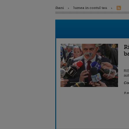
ibani
lumea in contul tau
R
b
RIS
aut
Con
9 m