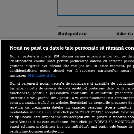
Stirileprotv.ro
ilike-it.
Nouă ne pasă ca datele tale personale să rămână con
Noi și partenerii noștri
201
stocăm și/sau accesăm informații pe disp
identificatorii cookie unici pentru prelucrarea datelor cu caracter person
gestiona alegerile dvs. făcând clic mai jos sau în orice moment, pe 
confidențialitate. Aceste alegeri vor fi raportate partenerilor noștr
Italia este sufocată de
navigarea.
Mai multe detalii
caniculă. Toate cele 27 de
oraşe mari ale sale intră sub
Noi si partenerii nostri (retelele de socializare si agentiile de publicita
alertă roșie de căldură
furnizorii nostri de servicii de date analitice) prelucram date pentru a p
extremă
functioneze, pentru a personaliza continutul si anunturile publicitare
interesele si/sau profilul dvs., pentru a va oferi functionalitati aferente ret
Fostul comandant-șef al
pentru a analiza traficul pe website. Beneficiati de drepturile prevazute de
armatei ucrainene, după
declarațiile controversate:
legatura cu prelucrarea datelor cu caracter personal. Aceste drepturi 
Sunt pentru NATO, dar
aici
modalitatea indicata
. Prin click pe “ACCEPT TOATE”, acceptati folosire
trebuie să se reinventeze
de tip Cookie, care implica inclusiv acceptul dvs. cu privire la stocarea/acc
catre Vendor-ii cu care colaboram. Prin click pe “VREAU SA MODIFIC 
Speranță pentru persoanele
puteti schimba preferintele in mod individual, mai putin cele legate de 
alergice la câini.
pentru functionarea website-ului.
Cercetătorii au creat