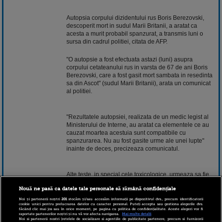
Autopsia corpului dizidentului rus Boris Berezovski,
descoperit mort in sudul Marii Britanii, a aratat ca
acesta a murit probabil spanzurat, a transmis luni o
sursa din cadrul politiei, citata de AFP.
"O autopsie a fost efectuata astazi (luni) asupra
corpului cetateanului rus in varsta de 67 de ani Boris
Berezovski, care a fost gasit mort sambata in resedinta
sa din Ascot" (sudul Marii Britanii), arata un comunicat
al politiei.
"Rezultatele autopsiei, realizata de un medic legist al
Ministerului de Interne, au aratat ca elementele ce au
cauzat moartea acestuia sunt compatibile cu
spanzurarea. Nu au fost gasite urme ale unei lupte"
inainte de deces, precizeaza comunicatul.
Alte teste, in special cele toxicologice, urmeaza sa fie
realizate, insa rezultatele vor fi cunoscute dupa cateva
Nouă ne pasă ca datele tale personale să rămână confidențiale
saptamani, a precizat politia.
Noi și partenerii noștri
201
stocăm și/sau accesăm informații pe dispozitivul dvs., precum identificatorii
cookie unici pentru prelucrarea datelor cu caracter personal. Puteți accepta sau gestiona alegerile dvs.
făcând clic mai jos sau în orice moment, pe pagina cu politica de confidențialitate. Aceste alegeri vor fi
raportate partenerilor noștri și nu vă vor afecta navigarea.
Mai multe detalii
Boris Berezovski, in varsta de 67 de ani, vechi opozant
Noi si partenerii nostri (retelele de socializare si agentiile de publicitate partenere, precum si furnizorii