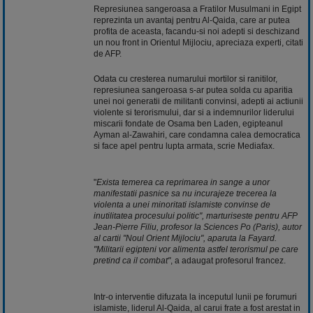
Represiunea sangeroasa a Fratilor Musulmani in Egipt
reprezinta un avantaj pentru Al-Qaida, care ar putea
profita de aceasta, facandu-si noi adepti si deschizand
un nou front in Orientul Mijlociu, apreciaza experti, citati
de AFP.
Odata cu cresterea numarului mortilor si ranitilor,
represiunea sangeroasa s-ar putea solda cu aparitia
unei noi generatii de militanti convinsi, adepti ai actiunii
violente si terorismului, dar si a indemnurilor liderului
miscarii fondate de Osama ben Laden, egipteanul
Ayman al-Zawahiri, care condamna calea democratica
si face apel pentru lupta armata, scrie Mediafax.
"
Exista temerea ca reprimarea in sange a unor
manifestatii pasnice sa nu incurajeze trecerea la
violenta a unei minoritati islamiste convinse de
inutilitatea procesului politic", marturiseste pentru AFP
Jean-Pierre Filiu, profesor la Sciences Po (Paris), autor
al cartii "Noul Orient Mijlociu", aparuta la Fayard.
"Militarii egipteni vor alimenta astfel terorismul pe care
pretind ca il combat"
, a adaugat profesorul francez.
Intr-o interventie difuzata la inceputul lunii pe forumuri
islamiste, liderul Al-Qaida, al carui frate a fost arestat in