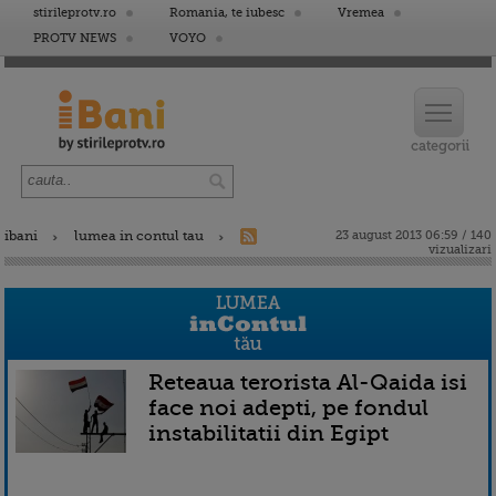
stirileprotv.ro
Romania, te iubesc
Vremea
PROTV NEWS
VOYO
ibani
lumea in contul tau
23 august 2013 06:59 / 140
vizualizari
Reteaua terorista Al-Qaida isi
face noi adepti, pe fondul
instabilitatii din Egipt