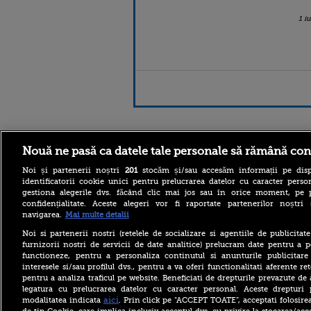
1 i
Stirileprotv.ro
ilike-it.
Nouă ne pasă ca datele tale personale să rămână con
Noi și partenerii noștri
201
stocăm și/sau accesăm informații pe disp
identificatorii cookie unici pentru prelucrarea datelor cu caracter person
gestiona alegerile dvs. făcând clic mai jos sau în orice moment, pe 
confidențialitate. Aceste alegeri vor fi raportate partenerilor noștr
navigarea.
Mai multe detalii
Reacția Rusiei după ce o
Noi si partenerii nostri (retelele de socializare si agentiile de publicita
dronă explozivă a paralizat
furnizorii nostri de servicii de date analitice) prelucram date pentru a p
aeroportul din Leipzig: „O
functioneze, pentru a personaliza continutul si anunturile publicitare
provocare complet
interesele si/sau profilul dvs., pentru a va oferi functionalitati aferente ret
fabricată”
pentru a analiza traficul pe website. Beneficiati de drepturile prevazute de
legatura cu prelucrarea datelor cu caracter personal. Aceste drepturi 
Cea mai bună țară în care să
te muți în 2026 este din
aici
modalitatea indicata
. Prin click pe “ACCEPT TOATE”, acceptati folosire
Europa. Cum arată top 10