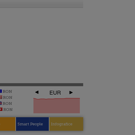
EUR
RON
RON
RON
RON
e
Smart People
Infografice