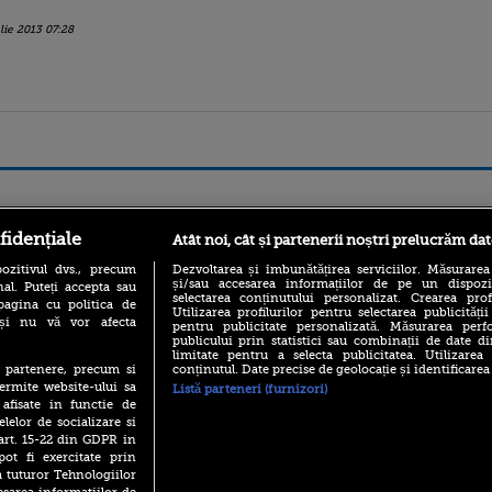
ulie 2013 07:28
ro
foodstory.ro
Procinema.ro
fidențiale
Atât noi, cât și partenerii noștri prelucrăm dat
ozitivul dvs., precum
Dezvoltarea și îmbunătățirea serviciilor. Măsurarea
și/sau accesarea informațiilor de pe un dispoziti
al. Puteți accepta sau
selectarea conținutului personalizat. Crearea prof
pagina cu politica de
Utilizarea profilurilor pentru selectarea publicității
i și nu vă vor afecta
pentru publicitate personalizată. Măsurarea perfo
publicului prin statistici sau combinații de date di
limitate pentru a selecta publicitatea. Utilizarea
conținutul. Date precise de geolocație și identificarea
te partenere, precum si
ermite website-ului sa
Listă parteneri (furnizori)
(P) Descoperă Lumea
Emoții intense pe
 afisate in functie de
Evenimentelor din România
Sebastian Stan! Iub
elelor de socializare si
cu Transilvania Events!
Annabelle, l-a făcu
 art. 15-22 din GDPR in
(P) Raku, gaming intens și o
pot fi exercitate prin
Din 14 septembrie
pauză binemeritată cu...
a tuturor Tehnologiilor
Popescu revine în 
pizza Guseppe
principal la Pro T