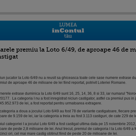
arele premiu la Loto 6/49, de aproape 46 de mil
astigat
iun jucator la Loto 6/49 nu a reusit sa ghiceasca toate cele sase numere extrase d
miul de aproape 46 de milioane de lei fiind reportat, potrivit Loteriei Romane.
erele extrase duminica la Loto 6/49 sunt 16, 25, 14, 36, 8 si 33, iar numarul "Noro
0177. La categoria I nu a fost inregistrat niciun castigator, astfel ca premiul pus in 
45.952.973 de lei, a fost reportat pentru urmatoarea extragere.
categoria a doua a jocului Loto 6/49 au fost 78 de variante castigatoare, fiecare pre
oare de 9.159 de lei, iar la categoria a treia au fost 3.113 castiguri, de cate 229 de l
iul categoriei I a jocului Loto 6/49 a fost castigat ultima data pe 15 noiembrie 2012, 
oare de peste 2,8 milioane de lei. Anul trecut, premiul de categoria I la Loto 6/49 a f
cinci ori, cel mai mare castig obtinut fiind de peste 20 de milioane de lei.