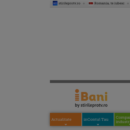
stirileprotv.ro
Romania, te iubesc
Compani
Actualitate
inContul Tau
industri