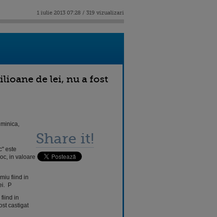
1 iulie 2013 07:28 / 319 vizualizari
ioane de lei, nu a fost
uminica,
Share it!
c" este
joc, in valoare
miu fiind in
ei. P
fiind in
ost castigat