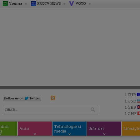
Vremea
PROTV NEWS
VOYO
1 EUR
1 USD
1 GBP
1 CHF
i si
Tehnologie si
Auto
Job-uri
Lifestyl
i
media