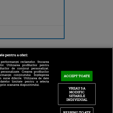
Sport.ro
ele pentru a oferi:
 performanței reclamelor. Stocarea
v. Utilizarea profilurilor pentru
ilurilor de conținut personalizat.
 personalizate. Crearea profilurilor
rmanței conținutului. Înțelegerea
ACCEPT TOATE
n surse diferite. Utilizarea de date
 datelor limitate pentru a selecta
 prin scanarea dispozitivului.
VREAU SA
Reacția lui Yan Diomande
MODIFIC
ntru
după ce a semnat cu Real
ita lui,
SETARILE
Madrid
t tată!
INDIVIDUAL
ACUM: UTA - Rapid 0-0, pe
, Adela
Sport.ro | Petrila, ratare
rol
URIAȘĂ în minutul 79
RESPING TOATE
V