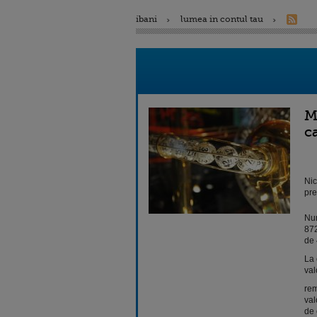
ibani
lumea in contul tau
M
c
Nic
pre
Num
872
de 
La 
val
rem
val
de 