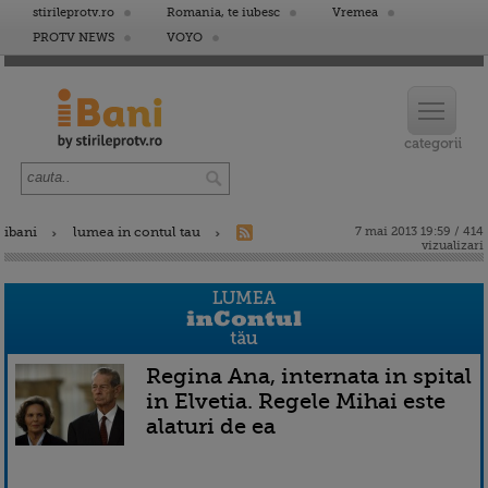
stirileprotv.ro
Romania, te iubesc
Vremea
PROTV NEWS
VOYO
ibani
lumea in contul tau
7 mai 2013 19:59 / 414
vizualizari
Regina Ana, internata in spital
in Elvetia. Regele Mihai este
alaturi de ea