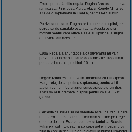
Emotii pentru familia regala. Regina Ana este bolnava,
iar fiica sa, Principesa Margareta, si Regele Mihai se
afla de o saptamana in Elvetia, pentru a-i fi alaturi.
Potrivit unor surse, Regina ar fi internata in spital, iar
starea sa de sanatate este fragila. Acesta este si
motivul pentru care altetele sale au lipsit de la slujba
de Inviere din acest an.
Casa Regala a anuntat deja ca suveranul nu va fi
prezent nici la manifestarile dedicate Zilei Regalitatii
pentru prima data, in ultimii 16 ani.
Regele Mihai este in Elvetia, impreuna cu Principesa
Margareta, de cel putin o saptamana, pentru a-i fi
alaturi reginei. Potrivit unor surse apropiate familiei,
alteta sa ar fi internata in spital pentru ca si-a luxat
glezna.
Cert este ca starea sa de sanatate este una fragila care
nu-i permite deplasarea in Romania si il tine pe Rege
departe de tara. Este binecunoscut faptul ca Regele
Mihai i-a fost intotdeauna aproape sotiei incepand cu
ziua in care destinul i-a adus alaturi la nunta Elisabetei