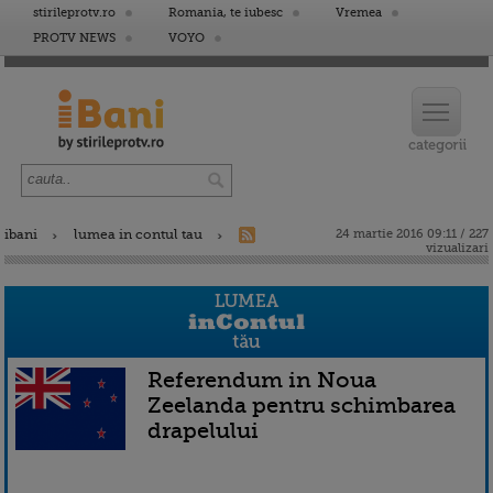
stirileprotv.ro
Romania, te iubesc
Vremea
PROTV NEWS
VOYO
ibani
lumea in contul tau
24 martie 2016 09:11 / 227
vizualizari
Referendum in Noua
Zeelanda pentru schimbarea
drapelului