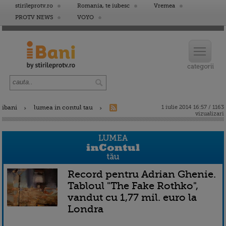
stirileprotv.ro
Romania, te iubesc
Vremea
PROTV NEWS
VOYO
ibani
lumea in contul tau
1 iulie 2014 16:57 / 1163
vizualizari
Record pentru Adrian Ghenie.
Tabloul "The Fake Rothko",
vandut cu 1,77 mil. euro la
Londra