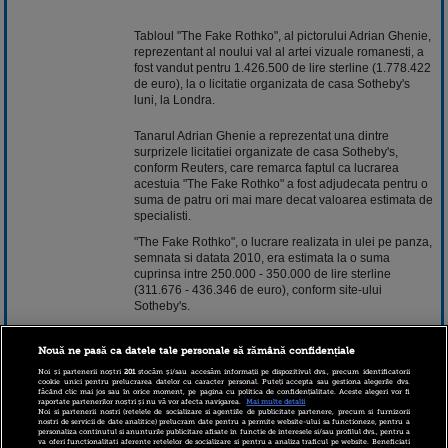
Tabloul "The Fake Rothko", al pictorului Adrian Ghenie,
reprezentant al noului val al artei vizuale romanesti, a
fost vandut pentru 1.426.500 de lire sterline (1.778.422
de euro), la o licitatie organizata de casa Sotheby's
luni, la Londra.
Tanarul Adrian Ghenie a reprezentat una dintre
surprizele licitatiei organizate de casa Sotheby's,
conform Reuters, care remarca faptul ca lucrarea
acestuia "The Fake Rothko" a fost adjudecata pentru o
suma de patru ori mai mare decat valoarea estimata de
specialisti.
"The Fake Rothko", o lucrare realizata in ulei pe panza,
semnata si datata 2010, era estimata la o suma
cuprinsa intre 250.000 - 350.000 de lire sterline
(311.676 - 436.346 de euro), conform site-ului
Sotheby's.
In cadrul aceleiasi licitatii, un triptic de mici dimensiuni
semnat de Francis Bacon si realizat in 1967, ce
Nouă ne pasă ca datele tale personale să rămână confidențiale
cuprinde portrete ale iubitului acestuia, George Dyer, a
Noi și partenerii noștri
201
stocăm și/sau accesăm informații pe dispozitivul dvs., precum identificatorii
fost vanduat pentru 26,7 milioane de lire sterline (33,3
cookie unici pentru prelucrarea datelor cu caracter personal. Puteți accepta sau gestiona alegerile dvs.
făcând clic mai jos sau în orice moment, pe pagina cu politica de confidențialitate. Aceste alegeri vor fi
milioane de euro).
raportate partenerilor noștri și nu vă vor afecta navigarea.
Mai multe detalii
Noi si partenerii nostri (retelele de socializare si agentiile de publicitate partenere, precum si furnizorii
Nascut in 1977, in Baia Mare, Adrian Ghenie a absolvit
nostri de servicii de date analitice) prelucram date pentru a permite website-ului sa functioneze, pentru a
personaliza continutul si anunturile publicitare afisate in functie de interesele si/sau profilul dvs., pentru a
Universitatea de Arte si Design din Cluj si s-a tot
va oferi functionalitati aferente retelelor de socializare si pentru a analiza traficul pe website. Beneficiati