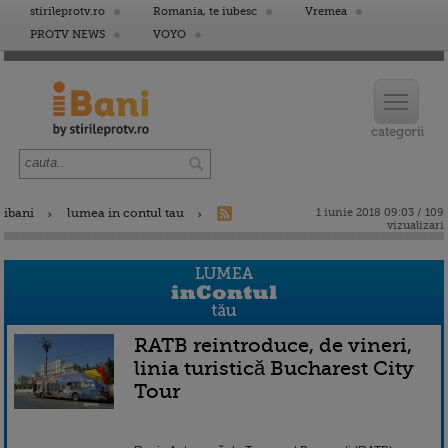
stirileprotv.ro
Romania, te iubesc
Vremea
PROTV NEWS
VOYO
ibani
lumea in contul tau
1 iunie 2018 09:03 / 109
vizualizari
RATB reintroduce, de vineri,
linia turistică Bucharest City
Tour