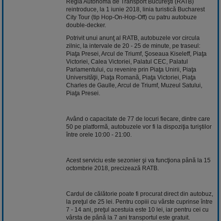
Regia Autonomă de Transport Bucureşti (RATB)
reintroduce, la 1 iunie 2018, linia turistică Bucharest
City Tour (tip Hop-On-Hop-Off) cu patru autobuze
double-decker.
Potrivit unui anunţ al RATB, autobuzele vor circula
zilnic, la intervale de 20 - 25 de minute, pe traseul:
Piaţa Presei, Arcul de Triumf, Şoseaua Kiseleff, Piaţa
Victoriei, Calea Victoriei, Palatul CEC, Palatul
Parlamentului, cu revenire prin Piaţa Unirii, Piaţa
Universităţii, Piaţa Romană, Piaţa Victoriei, Piaţa
Charles de Gaulle, Arcul de Triumf, Muzeul Satului,
Piaţa Presei.
Având o capacitate de 77 de locuri fiecare, dintre care
50 pe platformă, autobuzele vor fi la dispoziţia turiştilor
între orele 10:00 - 21:00.
Acest serviciu este sezonier şi va funcţiona până la 15
octombrie 2018, precizează RATB.
Cardul de călătorie poate fi procurat direct din autobuz,
la preţul de 25 lei. Pentru copiii cu vârste cuprinse între
7 - 14 ani, preţul acestuia este 10 lei, iar pentru cei cu
vârsta de până la 7 ani transportul este gratuit.