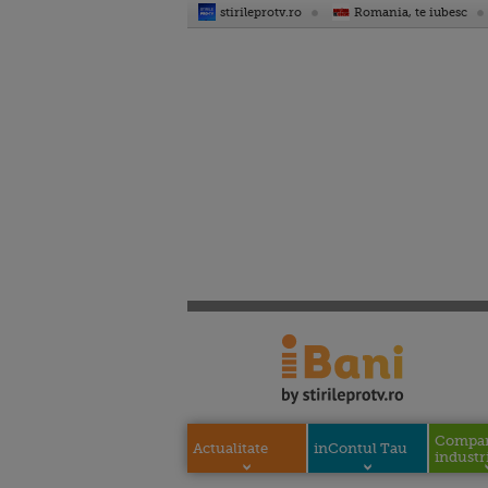
stirileprotv.ro
Romania, te iubesc
Compani
Actualitate
inContul Tau
industri