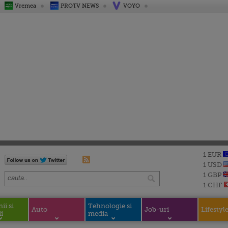
Vremea
PROTV NEWS
VOYO
1 EUR
1 USD
1 GBP
1 CHF
i si
Tehnologie si
Auto
Job-uri
Lifestyl
i
media