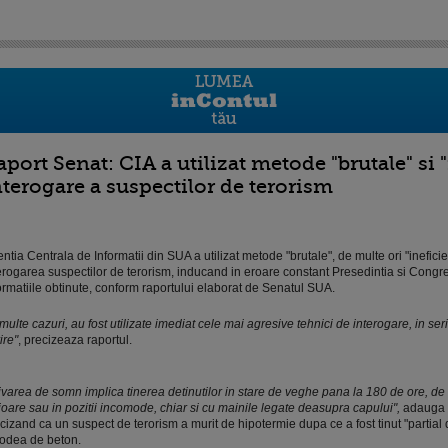
aport Senat: CIA a utilizat metode "brutale" si 
nterogare a suspectilor de terorism
ntia Centrala de Informatii din SUA a utilizat metode "brutale", de multe ori "ineficie
erogarea suspectilor de terorism, inducand in eroare constant Presedintia si Congre
ormatiile obtinute, conform raportului elaborat de Senatul SUA.
 multe cazuri, au fost utilizate imediat cele mai agresive tehnici de interogare, in seri
ire"
, precizeaza raportul.
ivarea de somn implica tinerea detinutilor in stare de veghe pana la 180 de ore, de 
ioare sau in pozitii incomode, chiar si cu mainile legate deasupra capului",
adauga 
cizand ca un suspect de terorism a murit de hipotermie dupa ce a fost tinut "partial
odea de beton.