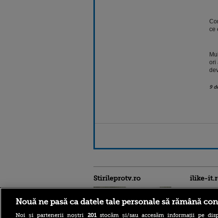
Con
ce 
Mul
ori
dev
9 d
Stirileprotv.ro
ilike-it.
Nouă ne pasă ca datele tale personale să rămână con
Noi și partenerii noștri
201
stocăm și/sau accesăm informații pe disp