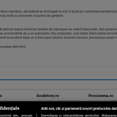
form raportului, alti detinuti au fost legati la ochi si tarati pe coridoarele penitenciar
erau loviti cu picioarele si pumnii de gardieni.
ti detinuti supusi tehnicilor brutale de interogare au suferit halucinatii, stari parano
 au avut tendinta de a se automutila. Abu Zubaydah, unul dintre liderii retelei teroris
enit inconstient dupa ce a fost supus tehnicii simularii inecului, precizeaza autorii r
ecembrie 2014 18:51
ro
foodstory.ro
Procinema.ro
fidențiale
Atât noi, cât și partenerii noștri prelucrăm dat
ozitivul dvs., precum
Dezvoltarea și îmbunătățirea serviciilor. Măsurarea