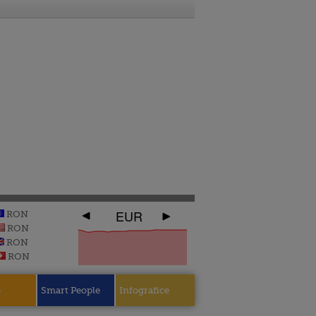
EUR
RON
RON
RON
RON
e
Smart People
Infografice