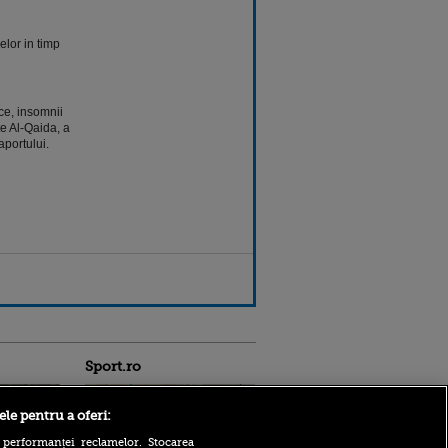
elor in timp
ice, insomnii
te Al-Qaida, a
aportului.
Sport.ro
ele pentru a oferi:
 performanței reclamelor. Stocarea