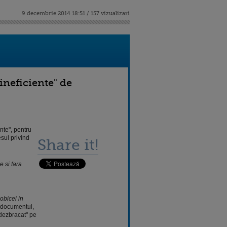
9 decembrie 2014 18:51 / 157 vizualizari
"ineficiente" de
nte", pentru
sul privind
Share it!
e si fara
obicei in
documentul,
 dezbracat" pe