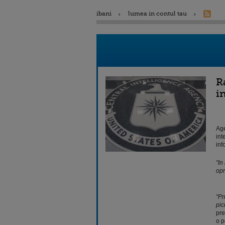
ibani
lumea in contul tau
R
i
Age
int
inf
"In
opr
"Pr
pic
pre
o p