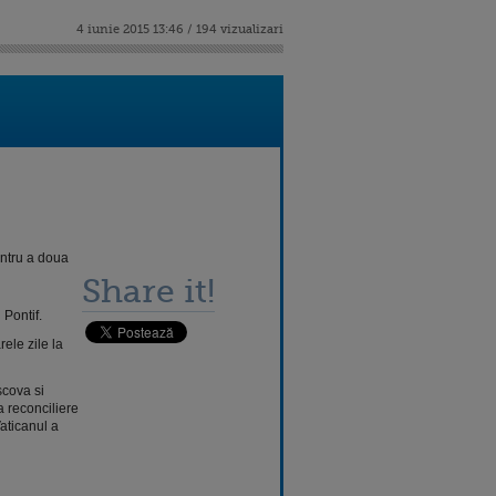
4 iunie 2015 13:46 / 194 vizualizari
entru a doua
Share it!
 Pontif.
ele zile la
scova si
 reconciliere
Vaticanul a