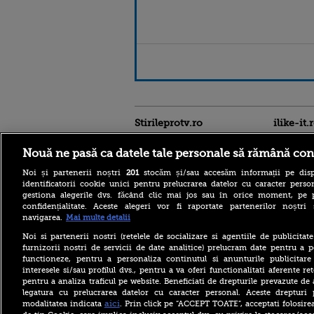
Stirileprotv.ro
ilike-it.
Nouă ne pasă ca datele tale personale să rămână con
Noi și partenerii noștri
201
stocăm și/sau accesăm informații pe disp
identificatorii cookie unici pentru prelucrarea datelor cu caracter person
gestiona alegerile dvs. făcând clic mai jos sau în orice moment, pe 
confidențialitate. Aceste alegeri vor fi raportate partenerilor noștr
navigarea.
Mai multe detalii
Noi si partenerii nostri (retelele de socializare si agentiile de publicita
Care este mâncarea
furnizorii nostri de servicii de date analitice) prelucram date pentru a p
preferată a lui Florin
functioneze, pentru a personaliza continutul si anunturile publicitare
Dumitrescu. Juratul
interesele si/sau profilul dvs., pentru a va oferi functionalitati aferente ret
MastrerChef a vorbit despre
pentru a analiza traficul pe website. Beneficiati de drepturile prevazute de
începuturile în bucătărie
legatura cu prelucrarea datelor cu caracter personal. Aceste drepturi 
Horoscop 9 august 2026, cu
aici
modalitatea indicata
. Prin click pe “ACCEPT TOATE”, acceptati folosire
Neti Sandu. Încep să vină