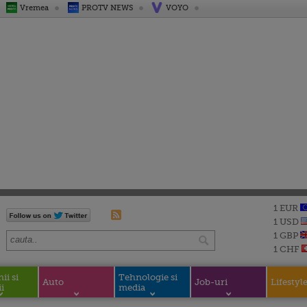
Vremea
PROTV NEWS
VOYO
1 EUR
1 USD
1 GBP
1 CHF
i si
Tehnologie si
Auto
Job-uri
Lifestyl
i
media