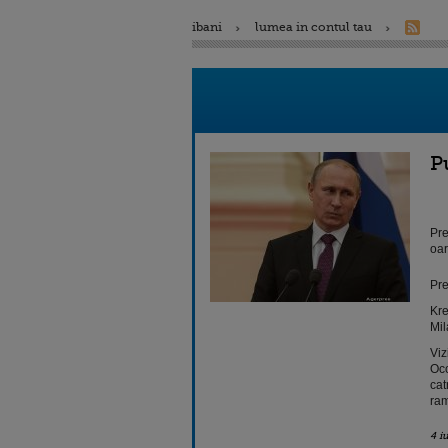
ibani
lumea in contul tau
P
Pre
oar
Pre
Kre
Mil
Viz
Occ
cat
ram
4 i