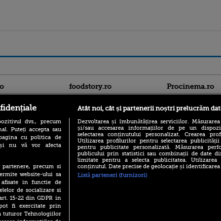
ro
foodstory.ro
Procinema.ro
fidențiale
Atât noi, cât și partenerii noștri prelucrăm dat
ozitivul dvs., precum
Dezvoltarea și îmbunătățirea serviciilor. Măsurarea
și/sau accesarea informațiilor de pe un dispoziti
al. Puteți accepta sau
selectarea conținutului personalizat. Crearea prof
pagina cu politica de
Utilizarea profilurilor pentru selectarea publicității
i și nu vă vor afecta
pentru publicitate personalizată. Măsurarea perfo
publicului prin statistici sau combinații de date di
(P) Descoperă Lumea
limitate pentru a selecta publicitatea. Utilizarea
Nikolaj Coster-Wa
Evenimentelor din România
conținutul. Date precise de geolocație și identificarea
te partenere, precum si
Urzeala Tronurilor
cu Transilvania Events!
ermite website-ului sa
Annabelle Wallis,
Listă parteneri (furnizori)
lui Sebastian Stan,
 afisate in functie de
(P) Raku, gaming intens și o
prinși într-o curs
elelor de socializare si
pauză binemeritată cu...
pizza Guseppe
 art. 15-22 din GDPR in
Emoții intense pe
pot fi exercitate prin
Sebastian Stan! Iub
(P) Poți folosi bonurile de
a tuturor Tehnologiilor
Annabelle, l-a făcu
masă pentru a comanda