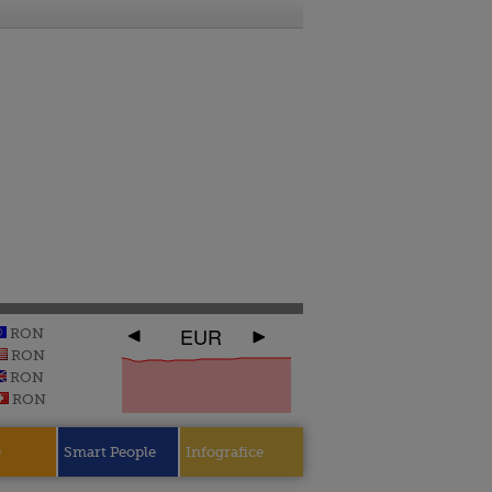
EUR
RON
RON
RON
RON
e
Smart People
Infografice