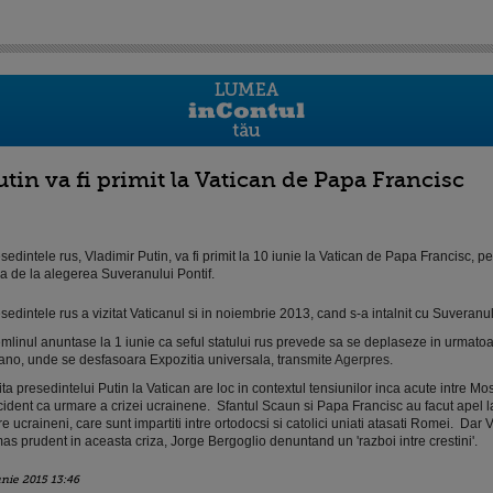
utin va fi primit la Vatican de Papa Francisc
sedintele rus, Vladimir Putin, va fi primit la 10 iunie la Vatican de Papa Francisc, p
a de la alegerea Suveranului Pontif.
sedintele rus a vizitat Vaticanul si in noiembrie 2013, cand s-a intalnit cu Suveranul
mlinul anuntase la 1 iunie ca seful statului rus prevede sa se deplaseze in urmatoar
ano, unde se desfasoara Expozitia universala, transmite
Agerpres
.
ita presedintelui Putin la Vatican are loc in contextul tensiunilor inca acute intre Mo
ident ca urmare a crizei ucrainene. Sfantul Scaun si Papa Francisc au facut apel la
re ucraineni, care sunt impartiti intre ortodocsi si catolici uniati atasati Romei. Dar 
as prudent in aceasta criza, Jorge Bergoglio denuntand un 'razboi intre crestini'.
unie 2015 13:46