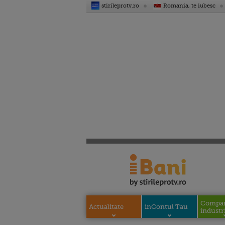
stirileprotv.ro
Romania, te iubesc
Compani
Actualitate
inContul Tau
industri