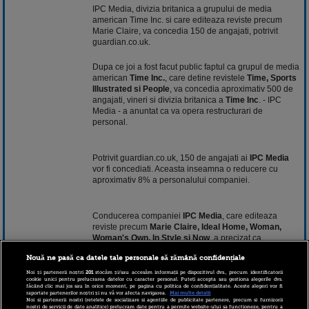
IPC Media, divizia britanica a grupului de media
american Time Inc. si care editeaza reviste precum
Marie Claire, va concedia 150 de angajati, potrivit
guardian.co.uk.
Dupa ce joi a fost facut public faptul ca grupul de media
american
Time Inc.
, care detine revistele
Time, Sports
Illustrated si People
, va concedia aproximativ 500 de
angajati, vineri si divizia britanica a
Time Inc
. - IPC
Media - a anuntat ca va opera restructurari de
personal.
Potrivit guardian.co.uk, 150 de angajati ai
IPC Media
vor fi concediati. Aceasta inseamna o reducere cu
aproximativ 8% a personalului companiei.
Conducerea companiei
IPC Media
, care editeaza
reviste precum
Marie Claire, Ideal Home, Woman,
Woman's Own, In Style si Now
, a precizat ca
reducerile de personal vor fi completate de schimbari
Nouă ne pasă ca datele tale personale să rămână confidențiale
la nivel organizational.
Noi și partenerii noștri
201
stocăm și/sau accesăm informații pe dispozitivul dvs., precum identificatorii
cookie unici pentru prelucrarea datelor cu caracter personal. Puteți accepta sau gestiona alegerile dvs.
făcând clic mai jos sau în orice moment, pe pagina cu politica de confidențialitate. Aceste alegeri vor fi
raportate partenerilor noștri și nu vă vor afecta navigarea.
Mai multe detalii
Grupul media
Time Inc.
face parte din compania
Time
Noi si partenerii nostri (retelele de socializare si agentiile de publicitate partenere, precum si furnizorii
Warner. Time Inc.
publica in prezent circa 130 de
nostri de servicii de date analitice) prelucram date pentru a permite website-ului sa functioneze, pentru a