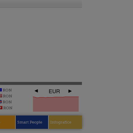
EUR
RON
RON
RON
RON
e
Smart People
Infografice