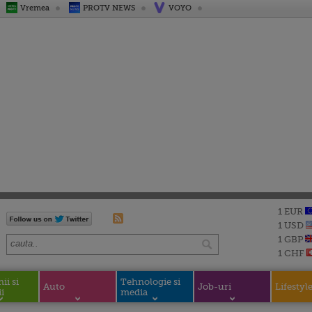
Vremea
PROTV NEWS
VOYO
1 EUR
1 USD
1 GBP
1 CHF
i si
Tehnologie si
Auto
Job-uri
Lifestyl
i
media