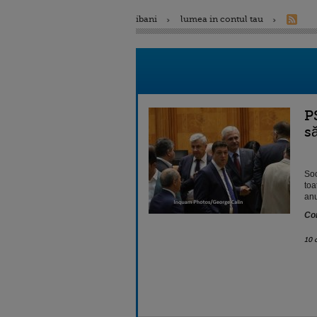
ibani
lumea in contul tau
P
să
Soc
toa
anu
Con
10 