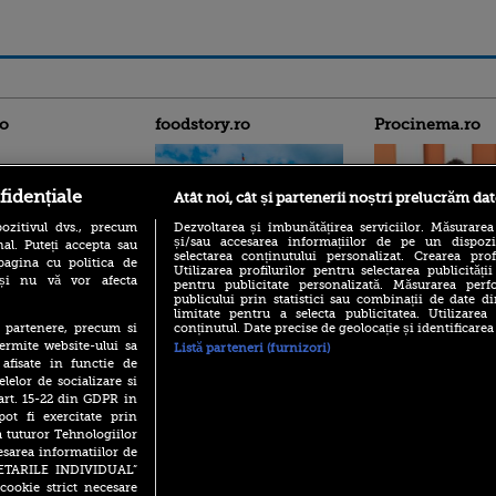
ro
foodstory.ro
Procinema.ro
fidențiale
Atât noi, cât și partenerii noștri prelucrăm dat
ozitivul dvs., precum
Dezvoltarea și îmbunătățirea serviciilor. Măsurarea
și/sau accesarea informațiilor de pe un dispoziti
al. Puteți accepta sau
selectarea conținutului personalizat. Crearea prof
pagina cu politica de
Utilizarea profilurilor pentru selectarea publicității
i și nu vă vor afecta
(P) Descoperă Lumea
pentru publicitate personalizată. Măsurarea perfo
Emoții intense pe
Evenimentelor din România
publicului prin statistici sau combinații de date di
Sebastian Stan! Iub
limitate pentru a selecta publicitatea. Utilizarea
cu Transilvania Events!
Annabelle, l-a făcu
conținutul. Date precise de geolocație și identificarea
te partenere, precum si
(P) Raku, gaming intens și o
ermite website-ului sa
Listă parteneri (furnizori)
Din 14 septembrie
pauză binemeritată cu...
 afisate in functie de
Popescu revine în 
pizza Guseppe
elelor de socializare si
principal la Pro T
 art. 15-22 din GDPR in
(P) Poți folosi bonurile de
La 88 de ani și du
masă pentru a comanda
pot fi exercitate prin
carieră fabuloasă î
mâncare acasă? Lista
a tuturor Tehnologiilor
Anthony Hopkins 
aplicațiilor care le acceptă
esarea informatiilor de
lansează oficial î
SETARILE INDIVIDUAL”
cookie strict necesare