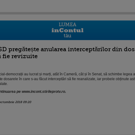
SD pregătește anularea interceptărilor din dos
 fie revizuite
ial-democrații au lucrat și marți, atât în Cameră, cât și în Senat, să schimbe legea as
te dosarele în care s-au făcut interceptări să fie reanalizate, iar probele obținute astf
late.
tinuarea pe www.incont.stirileprotv.ro.
octombrie 2018 09:20