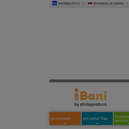
stirileprotv.ro
Romania, te iubesc
Compani
Actualitate
inContul Tau
industri