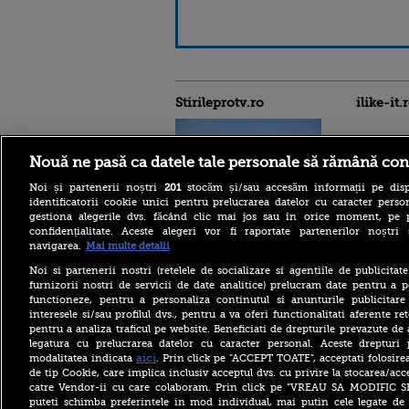
Stirileprotv.ro
ilike-it.
Nouă ne pasă ca datele tale personale să rămână con
Noi și partenerii noștri
201
stocăm și/sau accesăm informații pe disp
identificatorii cookie unici pentru prelucrarea datelor cu caracter person
gestiona alegerile dvs. făcând clic mai jos sau în orice moment, pe 
Nivelul scăzut al Dunării a
confidențialitate. Aceste alegeri vor fi raportate partenerilor noștr
scos la iveală fundațiile
navigarea.
Mai multe detalii
unui pod roman vechi de
aproape 1.700 de ani. FOTO
Noi si partenerii nostri (retelele de socializare si agentiile de publicita
furnizorii nostri de servicii de date analitice) prelucram date pentru a p
Bacteria care „mănâncă”
functioneze, pentru a personaliza continutul si anunturile publicitare
țesuturile a provocat
interesele si/sau profilul dvs., pentru a va oferi functionalitati aferente ret
moartea a cinci persoane în
acest an, anunță autoritățile
pentru a analiza traficul pe website. Beneficiati de drepturile prevazute de
legatura cu prelucrarea datelor cu caracter personal. Aceste drepturi 
Bolojan, înaintea ratingului
aici
modalitatea indicata
. Prin click pe “ACCEPT TOATE”, acceptati folosire
de țară Moody’s: Am fost
de tip Cookie, care implica inclusiv acceptul dvs. cu privire la stocarea/acc
cinstiți cu românii, am
catre Vendor-ii cu care colaboram. Prin click pe “VREAU SA MODIFIC 
muncit din greu. Alianța
PSD-AUR ”minează” țara
puteti schimba preferintele in mod individual, mai putin cele legate de 