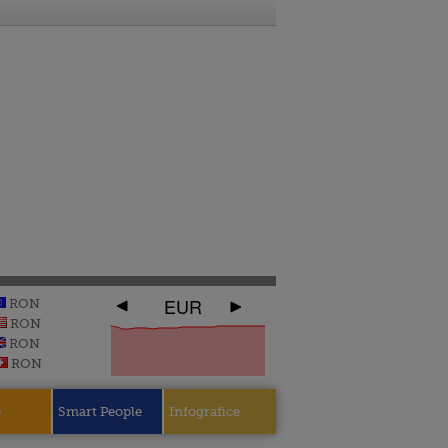
EUR
RON
RON
RON
RON
e
Smart People
Infografice