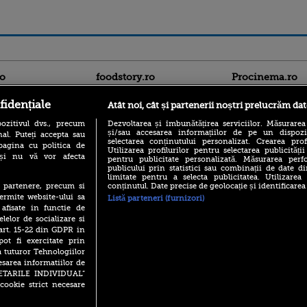
ro
foodstory.ro
Procinema.ro
fidențiale
Atât noi, cât și partenerii noștri prelucrăm dat
ozitivul dvs., precum
Dezvoltarea și îmbunătățirea serviciilor. Măsurarea
și/sau accesarea informațiilor de pe un dispoziti
al. Puteți accepta sau
selectarea conținutului personalizat. Crearea prof
pagina cu politica de
Utilizarea profilurilor pentru selectarea publicității
i și nu vă vor afecta
pentru publicitate personalizată. Măsurarea perfo
publicului prin statistici sau combinații de date di
(P) Descoperă Lumea
limitate pentru a selecta publicitatea. Utilizarea
Nikolaj Coster-Wa
Evenimentelor din România
conținutul. Date precise de geolocație și identificarea
te partenere, precum si
Urzeala Tronurilor
cu Transilvania Events!
ermite website-ului sa
Listă parteneri (furnizori)
Annabelle Wallis,
 afisate in functie de
lui Sebastian Stan,
(P) Raku, gaming intens și o
elelor de socializare si
prinși într-o curs
pauză binemeritată cu...
 art. 15-22 din GDPR in
pizza Guseppe
Emoții intense pe
pot fi exercitate prin
Sebastian Stan! Iub
(P) Poți folosi bonurile de
a tuturor Tehnologiilor
Annabelle, l-a făcu
masă pentru a comanda
esarea informatiilor de
mâncare acasă? Lista
Din 14 septembrie
SETARILE INDIVIDUAL”
aplicațiilor care le acceptă
Popescu revine în 
cookie strict necesare
principal la Pro T