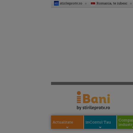
stirileprotv.ro
Romania, te iubesc
Compani
Actualitate
inContul Tau
industri