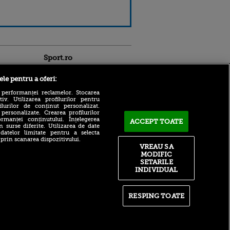
Sport.ro
ele pentru a oferi:
 performanței reclamelor. Stocarea
v. Utilizarea profilurilor pentru
ilurilor de conținut personalizat.
 personalizate. Crearea profilurilor
rmanței conținutului. Înțelegerea
ACCEPT TOATE
Adrian Mihalcea a
n surse diferite. Utilizarea de date
confirmat noul transfer la
 datelor limitate pentru a selecta
ldau din
UTA după remiza cu Rapid!
 prin scanarea dispozitivului.
 și
Anunțul făcut despre starea
VREAU SA
 logodnica
lui Alexi Pitu
MODIFIC
 sunt
SETARILE
ă criminală
După un flash-interviu
INDIVIDUAL
liniștit, Daniel Pancu a
ntru
EXPLODAT la conferință și
ita lui,
s-a luat la ceartă cu oamenii
t tată!
în sală: ”Gata, nu mai
RESPING TOATE
strigați”
, Adela
rol
Filip Stojilkovic, reacție
V
tranșantă după controversa
din meciul cu UTA: ”Arbitrul