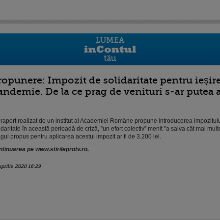
ropunere: Impozit de solidaritate pentru ieșir
andemie. De la ce prag de venituri s-ar putea 
raport realizat de un institut al Academiei Române propune introducerea impozitul
idaritate în această perioadă de criză, ”un efort colectiv” menit ”a salva cât mai multe
gul propus pentru aplicarea acestui impozit ar fi de 3.200 lei.
tinuarea pe www.stirileprotv.ro.
aprilie 2020 16:29