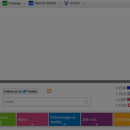
Vremea
PROTV NEWS
VOYO
1 EUR
1 USD
1 GBP
1 CHF
i si
Tehnologie si
Auto
Job-uri
Lifestyl
i
media