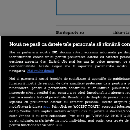
Stirileprotv.ro
ilike-it.
Nouă ne pasă ca datele tale personale să rămână con
Noi și partenerii noștri
201
stocăm și/sau accesăm informații pe disp
identificatorii cookie unici pentru prelucrarea datelor cu caracter person
gestiona alegerile dvs. făcând clic mai jos sau în orice moment, pe 
confidențialitate. Aceste alegeri vor fi raportate partenerilor noștr
navigarea.
Mai multe detalii
Descoperire senzațională
lângă Piramida Roșie: Un
Noi si partenerii nostri (retelele de socializare si agentiile de publicita
sistem hidraulic de 4.500
furnizorii nostri de servicii de date analitice) prelucram date pentru a p
ani ar conține secretul
construirii piramidelor
functioneze, pentru a personaliza continutul si anunturile publicitare
interesele si/sau profilul dvs., pentru a va oferi functionalitati aferente ret
Reacția Rusiei după ce o
pentru a analiza traficul pe website. Beneficiati de drepturile prevazute de
dronă explozivă a paralizat
legatura cu prelucrarea datelor cu caracter personal. Aceste drepturi 
aeroportul din Leipzig: „O
aici
modalitatea indicata
. Prin click pe “ACCEPT TOATE”, acceptati folosire
provocare complet
de tip Cookie, care implica inclusiv acceptul dvs. cu privire la stocarea/acc
fabricată”
catre Vendor-ii cu care colaboram. Prin click pe “VREAU SA MODIFIC 
Cea mai bună țară în care să
puteti schimba preferintele in mod individual, mai putin cele legate de 
te muți în 2026 este din
pentru functionarea website-ului.
Europa. Cum arată top 10