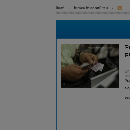
ibani
lumea in contul tau
P
p
Un 
sol
Pra
Con
27 