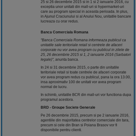
25 si 26 decembrie 2015 si in 1 si 2 ianuarie 2016, cu
exceptia unor unitati din mall-uri si hypermarket-uri
care au program special in aceasta perioada. In plus,
in Ajunul Craciunului si al Anului Nou, unitatile bancare
lucreaza cu orar redus.
Banca Comerciala Romana
"Banca Comerciala Romana informeaza publicul ca
unitatile sale teritoriale retail si centrele de afaceri
corporate nu vor avea program cu publicul in zilele de
25, 26 decembrie 2015 si 1, 2 ianuarie 2016 (Sarbatori
legale)",
anunta banca.
In 24 si 31 decembrie 2015, o parte din unitatile
teritoriale retail si toate centrele de afaceri corporate
vor avea program redus cu publicul, pana la ora 13.00,
insa aproximativ 100 de unitati vor avea program
normal de lucru.
In schimb, unitatile BCR din mall-uri vor functiona dupa
programul acestora.
BRD - Groupe Societe Generale
Pe 26 decembrie 2015, precum si pe 2 ianuarie 2016,
agentiile din majoritatea centrelor comerciale din tara,
precum si cele din Bran si Poiana Brasov vor fi
disponibile pentru clienti.