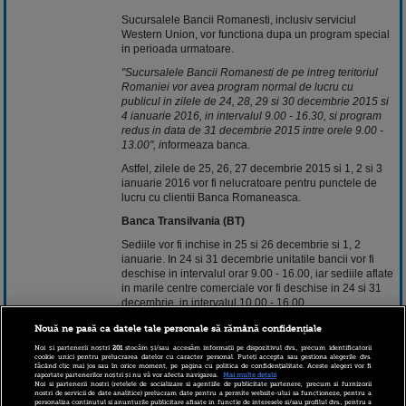
Sucursalele Bancii Romanesti, inclusiv serviciul
Western Union, vor functiona dupa un program special
in perioada urmatoare.
"Sucursalele Bancii Romanesti de pe intreg teritoriul
Romaniei vor avea program normal de lucru cu
publicul in zilele de 24, 28, 29 si 30 decembrie 2015 si
4 ianuarie 2016, in intervalul 9.00 - 16.30, si program
redus in data de 31 decembrie 2015 intre orele 9.00 -
13.00", i
nformeaza banca.
Astfel, zilele de 25, 26, 27 decembrie 2015 si 1, 2 si 3
ianuarie 2016 vor fi nelucratoare pentru punctele de
lucru cu clientii Banca Romaneasca.
Banca Transilvania (BT)
Sediile vor fi inchise in 25 si 26 decembrie si 1, 2
ianuarie. In 24 si 31 decembrie unitatile bancii vor fi
deschise in intervalul orar 9.00 - 16.00, iar sediile aflate
in marile centre comerciale vor fi deschise in 24 si 31
decembrie, in intervalul 10.00 - 16.00.
"Sucursala BT Italia va avea acelasi program cu sediile
Nouă ne pasă ca datele tale personale să rămână confidențiale
din Romania, cu exceptia zilelor de 24 si 31
Noi și partenerii noștri
201
stocăm și/sau accesăm informații pe dispozitivul dvs., precum identificatorii
decembrie, cand va fi deschisa in intervalul 9,00 -
cookie unici pentru prelucrarea datelor cu caracter personal. Puteți accepta sau gestiona alegerile dvs.
făcând clic mai jos sau în orice moment, pe pagina cu politica de confidențialitate. Aceste alegeri vor fi
13,00",
potrivit bancii.
raportate partenerilor noștri și nu vă vor afecta navigarea.
Mai multe detalii
Noi si partenerii nostri (retelele de socializare si agentiile de publicitate partenere, precum si furnizorii
Agentiile Bancii Transilvania aflate in marile centre
nostri de servicii de date analitice) prelucram date pentru a permite website-ului sa functioneze, pentru a
personaliza continutul si anunturile publicitare afisate in functie de interesele si/sau profilul dvs., pentru a