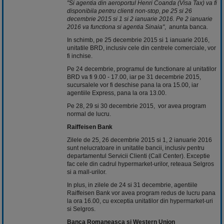
"Si agentia din aeroportul Henri Coanda (Visa Tax) va fi
disponibila pentru clienti non-stop, pe 25 si 26
decembrie 2015 si 1 si 2 ianuarie 2016. Pe 2 ianuarie
2016 va functiona si agentia Sinaia"
, anunta banca.
In schimb, pe 25 decembrie 2015 si 1 ianuarie 2016,
unitatile BRD, inclusiv cele din centrele comerciale, vor
fi inchise.
Pe 24 decembrie, programul de functionare al unitatilor
BRD va fi 9.00 - 17.00, iar pe 31 decembrie 2015,
sucursalele vor fi deschise pana la ora 15.00, iar
agentiile Express, pana la ora 13.00.
Pe 28, 29 si 30 decembrie 2015, vor avea program
normal de lucru.
Raiffeisen Bank
Zilele de 25, 26 decembrie 2015 si 1, 2 ianuarie 2016
sunt nelucratoare in unitatile bancii, inclusiv pentru
departamentul Servicii Clienti (Call Center). Exceptie
fac cele din cadrul hypermarket-urilor, reteaua Selgros
si a mall-urilor.
In plus, in zilele de 24 si 31 decembrie, agentiile
Raiffeisen Bank vor avea program redus de lucru pana
la ora 16.00, cu exceptia unitatilor din hypermarket-uri
si Selgros.
Banca Romaneasca si Western Union